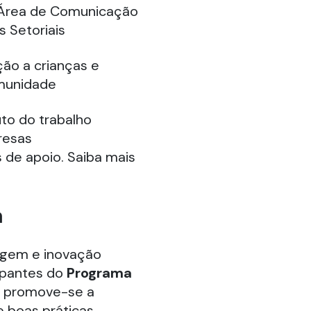
Área de Comunicação
 Setoriais
ção a crianças e
omunidade
uto do trabalho
resas
s de apoio. Saiba mais
a
agem e inovação
ipantes do
Programa
s, promove-se a
 boas práticas.