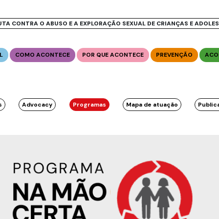
UTA CONTRA O ABUSO E A EXPLORAÇÃO SEXUAL DE CRIANÇAS E ADOLE
L
COMO ACONTECE
POR QUE ACONTECE
PREVENÇÃO
ACO
s
Advocacy
Programas
Mapa de atuação
Public