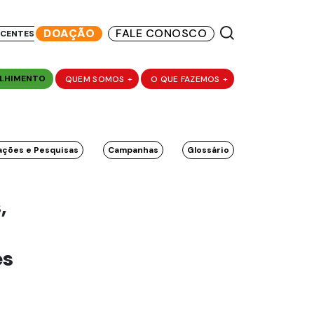
DOAÇÃO
FALE CONOSCO
SCENTES
LHIMENTO
QUEM SOMOS
+
O QUE FAZEMOS
+
ações e Pesquisas
Campanhas
Glossário
,
es