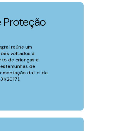
 Proteção
egral reúne um
ções voltados à
nto de crianças e
 testemunhas de
plementação da Lei da
431/2017).