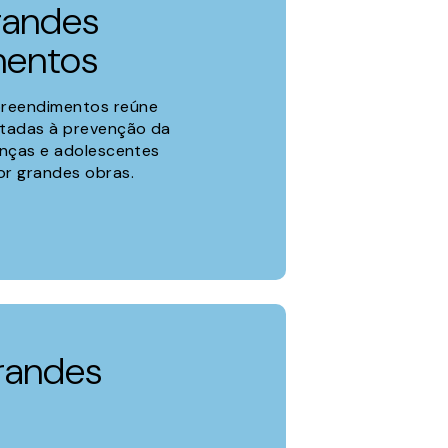
randes
entos
reendimentos reúne
ltadas à prevenção da
anças e adolescentes
or grandes obras.
randes