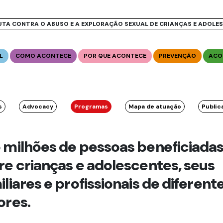
UTA CONTRA O ABUSO E A EXPLORAÇÃO SEXUAL DE CRIANÇAS E ADOLE
L
COMO ACONTECE
POR QUE ACONTECE
PREVENÇÃO
ACO
s
Advocacy
Programas
Mapa de atuação
Public
 milhões de pessoas beneficiadas
re crianças e adolescentes, seus
iliares e profissionais de diferent
ores.