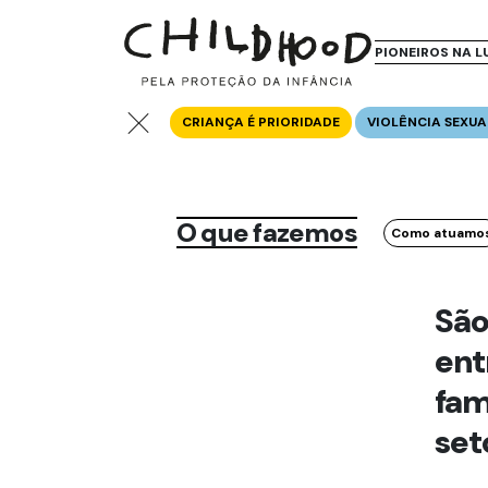
PIONEIROS NA L
CRIANÇA É PRIORIDADE
VIOLÊNCIA SEXUA
O que fazemos
Como atuamo
São
ent
fam
set