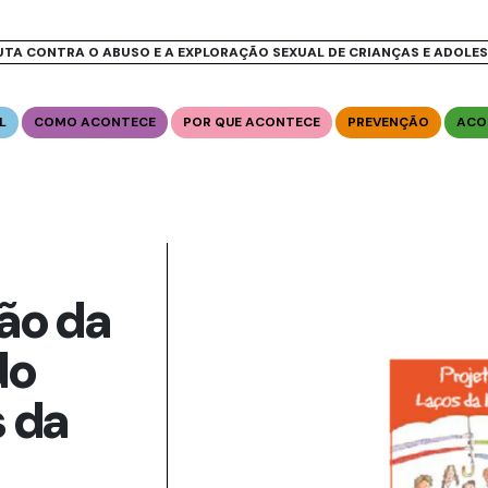
UTA CONTRA O ABUSO E A EXPLORAÇÃO SEXUAL DE CRIANÇAS E ADOLE
L
COMO ACONTECE
POR QUE ACONTECE
PREVENÇÃO
ACO
ão da
do
s da