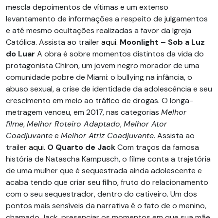
mescla depoimentos de vítimas e um extenso
levantamento de informações a respeito de julgamentos
e até mesmo ocultações realizadas a favor da Igreja
Católica. Assista ao trailer
aqui
.
Moonlight – Sob a Luz
do Luar
A obra é sobre momentos distintos da vida do
protagonista Chiron, um jovem negro morador de uma
comunidade pobre de Miami: o bullying na infância, o
abuso sexual, a crise de identidade da adolescência e seu
crescimento em meio ao tráfico de drogas. O longa-
metragem venceu, em 2017, nas categorias
Melhor
filme
,
Melhor Roteiro Adaptado
,
Melhor Ator
Coadjuvante
e
Melhor Atriz Coadjuvante
. Assista ao
trailer
aqui
.
O Quarto de Jack
Com traços da famosa
história de Natascha Kampusch, o filme conta a trajetória
de uma mulher que é sequestrada ainda adolescente e
acaba tendo que criar seu filho, fruto do relacionamento
com o seu sequestrador, dentro do cativeiro. Um dos
pontos mais sensíveis da narrativa é o fato de o menino,
chamado Jack, presenciar os momentos em que sua mãe