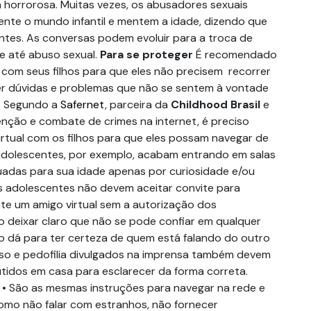
 horrorosa. Muitas vezes, os abusadores sexuais
te o mundo infantil e mentem a idade, dizendo que
tes. As conversas podem evoluir para a troca de
 e até abuso sexual.
Para se proteger
É recomendado
 com seus filhos para que eles não precisem recorrer
ver dúvidas e problemas que não se sentem à vontade
. Segundo a
Safernet
, parceira da
Childhood Brasil
e
enção e combate de crimes na internet, é preciso
irtual com os filhos para que eles possam navegar de
adolescentes, por exemplo, acabam entrando em salas
adas para sua idade apenas por curiosidade e/ou
Os adolescentes não devem aceitar convite para
e um amigo virtual sem a autorização dos
so deixar claro que não se pode confiar em qualquer
 dá para ter certeza de quem está falando do outro
so e pedofilia divulgados na imprensa também devem
tidos em casa para esclarecer da forma correta.
: • São as mesmas instruções para navegar na rede e
como não falar com estranhos, não fornecer