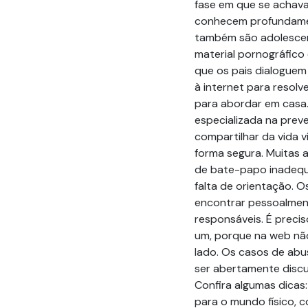
fase em que se achava
conhecem profundamen
também são adolescen
material pornográfico
que os pais dialoguem
à internet para resol
para abordar em casa
especializada na prev
compartilhar da vida v
forma segura. Muitas 
de bate-papo inadequ
falta de orientação. 
encontrar pessoalment
responsáveis. É preci
um, porque na web não
lado. Os casos de abu
ser abertamente discu
Confira algumas dicas
para o mundo físico, 