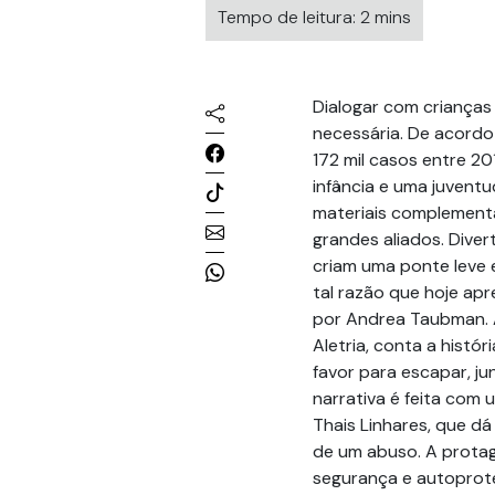
Tempo de leitura: 2 mins
Dialogar com crianças 
necessária. De acordo
172 mil casos entre 20
infância e uma juvent
materiais complementa
grandes aliados. Divert
criam uma ponte leve 
tal razão que hoje apr
por Andrea Taubman. A
Aletria, conta a histó
favor para escapar, ju
narrativa é feita com 
Thais Linhares, que dá
de um abuso. A protag
segurança e autoprot