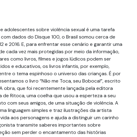
e adolescentes sobre violência sexual é uma tarefa
 com dados do Disque 100, o Brasil somou cerca de
12 e 2016. E, para enfrentar esse cenário e garantir uma
ude cada vez mais protegidas por meio da informação,
res como livros, filmes e jogos lúdicos podem ser
idos e educativos, os livros infantis, por exemplo,
entre o tema espinhoso o universo das crianças. É por
esentamos o livro “Não me Toca, seu Boboca!”, escrito
 obra, que foi recentemente lançada pela editora
ria de Ritoca, uma coelha que usou a esperteza a seu
nto com seus amigos, de uma situação de violência. A
uma linguagem simples e traz ilustrações da artista
 vida aos personagens e ajuda a distinguir um carinho
onista transmite saberes importantes sobre
eção sem perder o encantamento das histórias