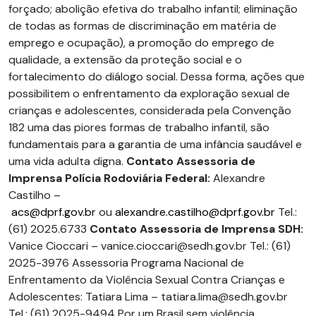
forçado; abolição efetiva do trabalho infantil; eliminação
de todas as formas de discriminação em matéria de
emprego e ocupação), a promoção do emprego de
qualidade, a extensão da proteção social e o
fortalecimento do diálogo social. Dessa forma, ações que
possibilitem o enfrentamento da exploração sexual de
crianças e adolescentes, considerada pela Convenção
182 uma das piores formas de trabalho infantil, são
fundamentais para a garantia de uma infância saudável e
uma vida adulta digna.
Contato
Assessoria de
Imprensa Polícia Rodoviária Federal:
Alexandre
Castilho –
acs@dprf.gov.br
ou
alexandre.castilho@dprf.gov.br
Tel.:
(61) 2025.6733
Contato Assessoria de Imprensa SDH:
Vanice Cioccari – vanice.cioccari@sedh.gov.br Tel.: (61)
2025-3976 Assessoria Programa Nacional de
Enfrentamento da Violência Sexual Contra Crianças e
Adolescentes: Tatiara Lima – tatiara.lima@sedh.gov.br
Tel.: (61) 2025-9494 Por um Brasil sem violência