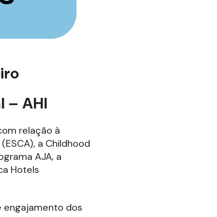
iro
l – AHI
com relação à
 (ESCA), a Childhood
rograma AJA, a
ca Hotels
 e engajamento dos