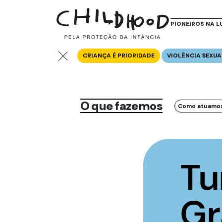
PIONEIROS NA L
CRIANÇA É PRIORIDADE
VIOLÊNCIA SEXUA
O que fazemos
Como atuamo