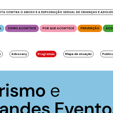
UTA CONTRA O ABUSO E A EXPLORAÇÃO SEXUAL DE CRIANÇAS E ADOLE
L
COMO ACONTECE
POR QUE ACONTECE
PREVENÇÃO
ACO
s
Advocacy
Programas
Mapa de atuação
Public