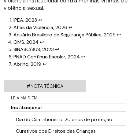
violência institucional contra meninas vítimas de
violência sexual.
IPEA
, 2023
↩︎
Atlas da Violência
, 2026
↩︎
Anuário Brasileiro de Segurança Pública
, 2025
↩︎
OMS
, 2024
↩︎
SINASC/SUS
, 2023
↩︎
PNAD Contínua Escolar
, 2024
↩︎
Abrinq
, 2019
↩︎
#NOTA TÉCNICA
LEIA MAIS EM
Institucional
Dia do Caminhoneiro: 20 anos de proteção
Curativos dos Direitos das Crianças