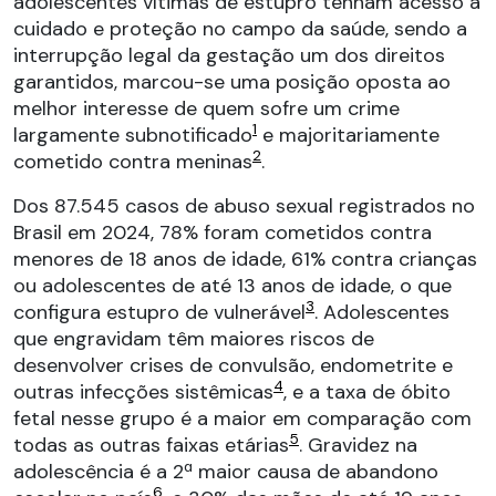
adolescentes vítimas de estupro tenham acesso a
cuidado e proteção no campo da saúde, sendo a
interrupção legal da gestação um dos direitos
garantidos, marcou-se uma posição oposta ao
melhor interesse de quem sofre um crime
1
largamente subnotificado
e majoritariamente
2
cometido contra meninas
.
Dos 87.545 casos de abuso sexual registrados no
Brasil em 2024, 78% foram cometidos contra
menores de 18 anos de idade, 61% contra crianças
ou adolescentes de até 13 anos de idade, o que
3
configura estupro de vulnerável
. Adolescentes
que engravidam têm maiores riscos de
desenvolver crises de convulsão, endometrite e
4
outras infecções sistêmicas
, e a taxa de óbito
fetal nesse grupo é a maior em comparação com
5
todas as outras faixas etárias
. Gravidez na
adolescência é a 2ª maior causa de abandono
6