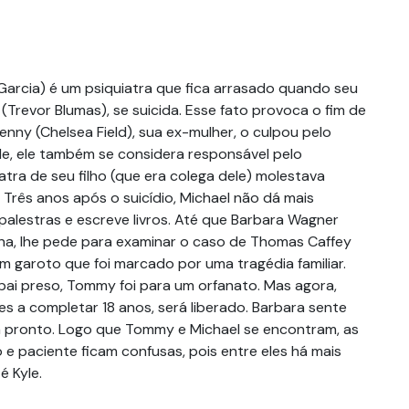
Garcia) é um psiquiatra que fica arrasado quando seu
 (Trevor Blumas), se suicida. Esse fato provoca o fim de
nny (Chelsea Field), sua ex-mulher, o culpou pelo
e, ele também se considera responsável pelo
iatra de seu filho (que era colega dele) molestava
Três anos após o suicídio, Michael não dá mais
 palestras e escreve livros. Até que Barbara Wagner
luna, lhe pede para examinar o caso de Thomas Caffey
um garoto que foi marcado por uma tragédia familiar.
ai preso, Tommy foi para um orfanato. Mas agora,
s a completar 18 anos, será liberado. Barbara sente
á pronto. Logo que Tommy e Michael se encontram, as
 e paciente ficam confusas, pois entre eles há mais
é Kyle.