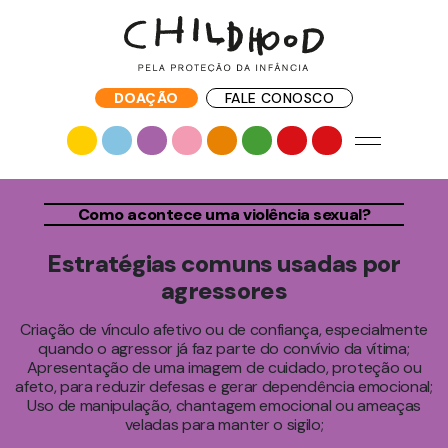
DOAÇÃO
FALE CONOSCO
Como acontece uma violência sexual?
Estratégias comuns usadas por
agressores
Criação de vínculo afetivo ou de confiança, especialmente
quando o agressor já faz parte do convívio da vítima;
Apresentação de uma imagem de cuidado, proteção ou
afeto, para reduzir defesas e gerar dependência emocional;
Uso de manipulação, chantagem emocional ou ameaças
veladas para manter o sigilo;