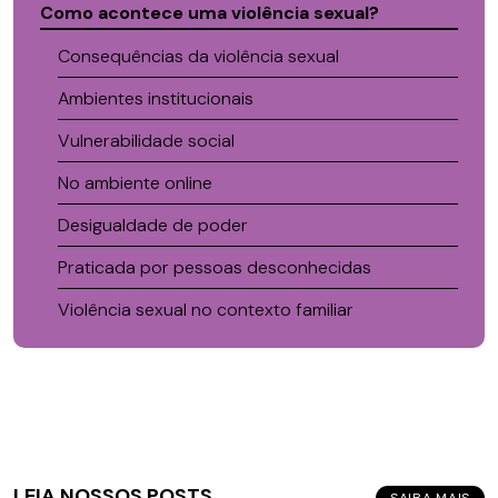
Como acontece uma violência sexual?
Consequências da violência sexual
Ambientes institucionais
Vulnerabilidade social
No ambiente online
Desigualdade de poder
Praticada por pessoas desconhecidas
Violência sexual no contexto familiar
LEIA NOSSOS POSTS
SAIBA MAIS