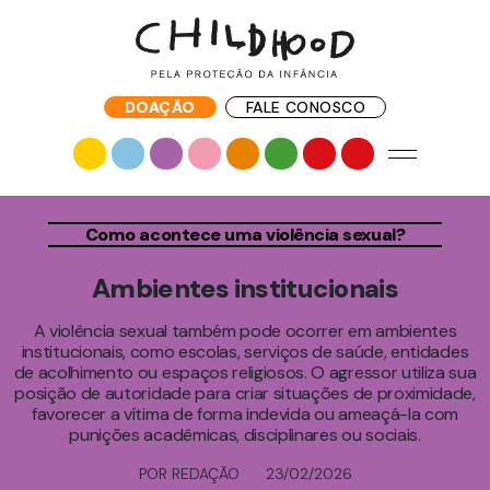
DOAÇÃO
FALE CONOSCO
Como acontece uma violência sexual?
Ambientes institucionais
A violência sexual também pode ocorrer em ambientes
institucionais, como escolas, serviços de saúde, entidades
de acolhimento ou espaços religiosos. O agressor utiliza sua
posição de autoridade para criar situações de proximidade,
favorecer a vítima de forma indevida ou ameaçá-la com
punições acadêmicas, disciplinares ou sociais.
POR REDAÇÃO
23/02/2026