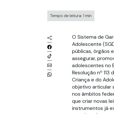
Tempo de leitura: 1 min
O Sistema de Gara
Adolescente (SGDC
públicas, órgãos 
assegurar, promov
adolescentes no Br
Resolução nº 113 
Criança e do Ado
objetivo articular
nos âmbitos federa
que criar novas le
instrumentos já e