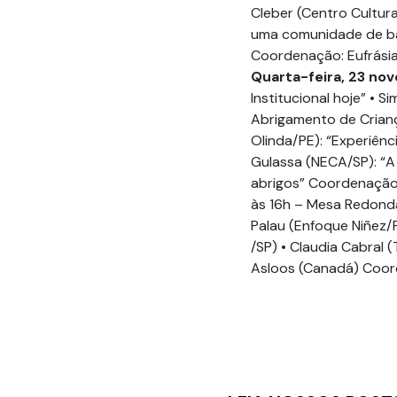
Cleber (Centro Cultur
uma comunidade de bai
Coordenação: Eufrásia
Quarta-feira, 23 no
Institucional hoje” • 
Abrigamento de Crianç
Olinda/PE): “Experiênc
Gulassa (NECA/SP): “A
abrigos” Coordenação: 
às 16h – Mesa Redonda:
Palau (Enfoque Niñez/
/SP) • Claudia Cabral 
Asloos (Canadá) Coor