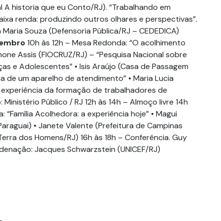
al A historia que eu Conto/RJ). “Trabalhando em
xa renda: produzindo outros olhares e perspectivas”.
 Maria Souza (Defensoria Pública/RJ – CEDEDICA)
vembro
10h às 12h – Mesa Redonda: “O acolhimento
Simone Assis (FIOCRUZ/RJ) – “Pesquisa Nacional sobre
as e Adolescentes” • Isis Araújo (Casa de Passagem
ia de um aparelho de atendimento” • Maria Lucia
 experiência da formação de trabalhadores de
Ministério Público / RJ 12h às 14h – Almoço livre 14h
 “Família Acolhedora: a experiência hoje” • Magui
Paraguai) • Janete Valente (Prefeitura de Campinas
(Terra dos Homens/RJ) 16h às 18h – Conferência. Guy
denação: Jacques Schwarzstein (UNICEF/RJ)