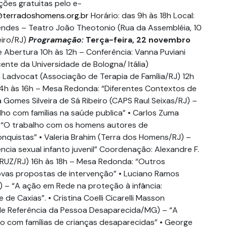
ções gratuitas pelo e-
terradoshomens.org.br
Horário: das 9h às 18h Local:
ndes – Teatro João Theotonio (Rua da Assembléia, 10
eiro/RJ)
Programação:
Terça-feira, 22 novembro
 Abertura 10h às 12h – Conferência: Vanna Puviani
ente da Universidade de Bologna/ Itália)
Ladvocat (Associação de Terapia de Família/RJ) 12h
 14h às 16h – Mesa Redonda: “Diferentes Contextos de
ra Gomes Silveira de Sá Ribeiro (CAPS Raul Seixas/RJ) –
lho com famílias na saúde publica” • Carlos Zuma
– “O trabalho com os homens autores de
conquistas” • Valeria Brahim (Terra dos Homens/RJ) –
ncia sexual infanto juvenil” Coordenação: Alexandre F.
RUZ/RJ) 16h às 18h – Mesa Redonda: “Outros
ovas propostas de intervenção” • Luciano Ramos
 – “A ação em Rede na proteção à infância:
de Caxias”. • Cristina Coelli Cicarelli Masson
de Referência da Pessoa Desaparecida/MG) – “A
ho com famílias de crianças desaparecidas” • George