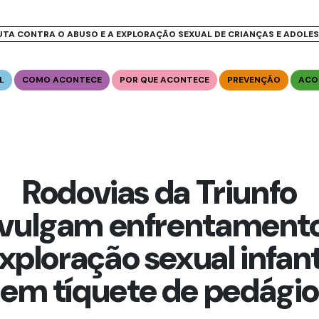
UTA CONTRA O ABUSO E A EXPLORAÇÃO SEXUAL DE CRIANÇAS E ADOLE
L
COMO ACONTECE
POR QUE ACONTECE
PREVENÇÃO
ACO
Rodovias da Triunfo
ivulgam enfrentamento
xploração sexual infant
em tíquete de pedági