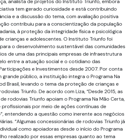
a, analista de projetos do Instituto Triunfo, embora
iniciativa tem gerado curiosidade e está contribuindo
ância e a discussão do tema, com avaliação positiva
gação contribuiu para a conscientização da população
dadania, à proteção da integridade física e psicológica
de crianças e adolescentes. O Instituto Triunfo foi
r para o desenvolvimento sustentável das comunidades
os de uma das principais empresas de infraestrutura
elo entre a atuação social e o cotidiano das
Participações e Investimentos desde 2007. Por conta
 grande público, a instituição integra o Programa Na
od Brasil, levando o tema da proteção de crianças e
rodovias Triunfo. De acordo com Liza, “Desde 2015, as
 de rodovias Triunfo apoiam o Programa Na Mão Certa,
e profissionais por meio de ações contínuas de
”, entendendo a questão como inerente aos negócios
árias. “Algumas concessionárias de rodovias Triunfo já
dividual como apoiadoras desde o início do Programa
lho realizado por essas empresas quanto ao tema