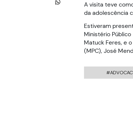
A visita teve com
da adolescência c
Estiveram present
Ministério Públic
Matuck Feres, e o
(MPC), José Mend
#ADVOCAC