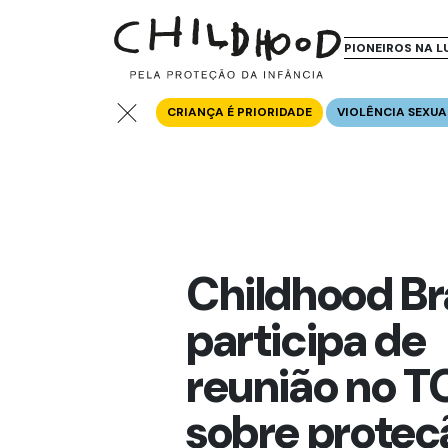
PIONEIROS NA L
CRIANÇA É PRIORIDADE
VIOLÊNCIA SEXUA
Childhood Bra
participa de
reunião no T
sobre proteç