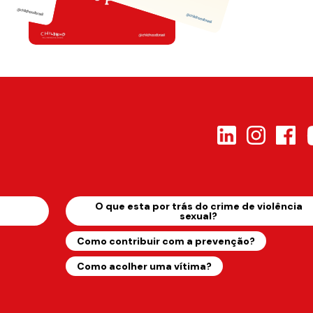
s
O que esta por trás do crime de violência
sexual?
Como contribuir com a prevenção?
Como acolher uma vítima?