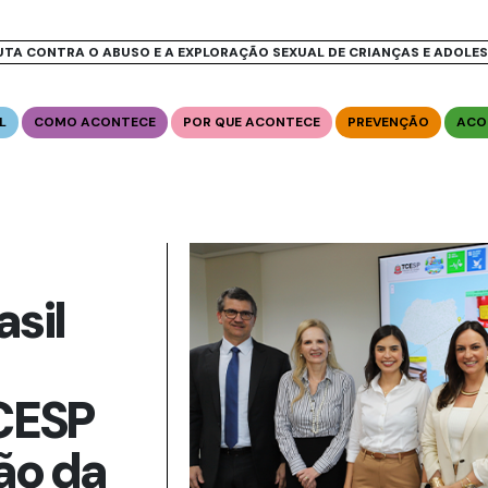
UTA CONTRA O ABUSO E A EXPLORAÇÃO SEXUAL DE CRIANÇAS E ADOLE
L
COMO ACONTECE
POR QUE ACONTECE
PREVENÇÃO
ACO
sil
CESP
ão da