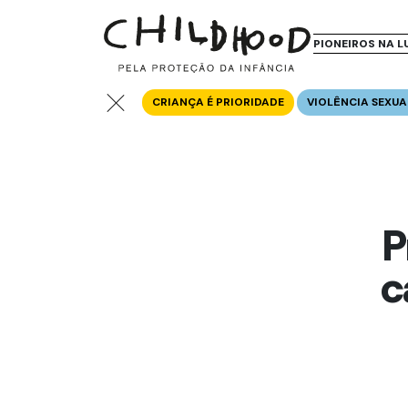
PIONEIROS NA L
CRIANÇA É PRIORIDADE
VIOLÊNCIA SEXUA
P
c