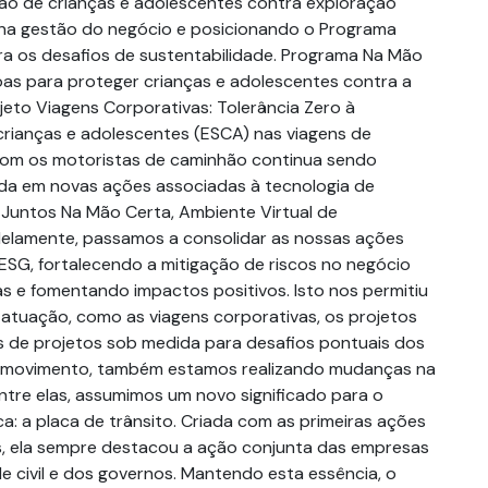
o de crianças e adolescentes contra exploração
 na gestão do negócio e posicionando o Programa
a os desafios de sustentabilidade. Programa Na Mão
as para proteger crianças e adolescentes contra a
jeto Viagens Corporativas: Tolerância Zero à
crianças e adolescentes (ESCA) nas viagens de
com os motoristas de caminhão continua sendo
ada em novas ações associadas à tecnologia de
Juntos Na Mão Certa, Ambiente Virtual de
lelamente, passamos a consolidar as nossas ações
SG, fortalecendo a mitigação de riscos no negócio
s e fomentando impactos positivos. Isto nos permitiu
e atuação, como as viagens corporativas, os projetos
tas de projetos sob medida para desafios pontuais dos
o movimento, também estamos realizando mudanças na
tre elas, assumimos um novo significado para o
a: a placa de trânsito. Criada com as primeiras ações
s, ela sempre destacou a ação conjunta das empresas
e civil e dos governos. Mantendo esta essência, o