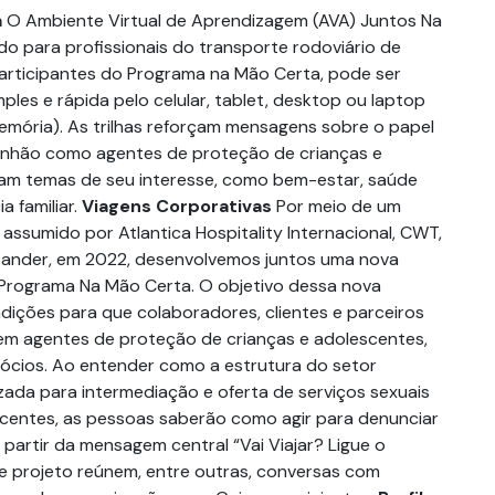
a
O Ambiente Virtual de Aprendizagem (AVA) Juntos Na
do para profissionais do transporte rodoviário de
articipantes do Programa na Mão Certa, pode ser
les e rápida pelo celular, tablet, desktop ou laptop
mória). As trilhas reforçam mensagens sobre o papel
inhão como agentes de proteção de crianças e
am temas de seu interesse, como bem-estar, saúde
a familiar.
Viagens Corporativas
Por meio de um
assumido por Atlantica Hospitality Internacional, CWT,
tander, em 2022, desenvolvemos juntos uma nova
Programa Na Mão Certa. O objetivo dessa nova
condições para que colaboradores, clientes e parceiros
em agentes de proteção de crianças e adolescentes,
ócios. Ao entender como a estrutura do setor
lizada para intermediação e oferta de serviços sexuais
centes, as pessoas saberão como agir para denunciar
 partir da mensagem central “Vai Viajar? Ligue o
te projeto reúnem, entre outras, conversas com