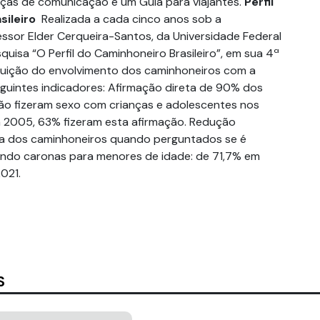
peças de comunicação e um Guia para viajantes.
Perfil
sileiro
Realizada a cada cinco anos sob a
sor Elder Cerqueira-Santos, da Universidade Federal
squisa “O Perfil do Caminhoneiro Brasileiro”, em sua 4ª
inuição do envolvimento dos caminhoneiros com a
guintes indicadores: Afirmação direta de 90% dos
ão fizeram sexo com crianças e adolescentes nos
m 2005, 63% fizeram esta afirmação. Redução
ta dos caminhoneiros quando perguntados se é
ndo caronas para menores de idade: de 71,7% em
021.
S