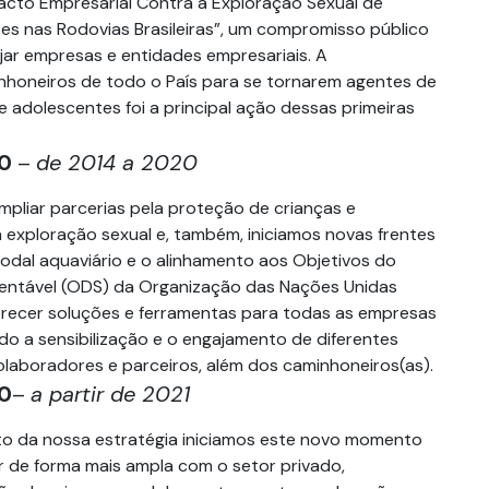
Pacto Empresarial Contra a Exploração Sexual de
es nas Rodovias Brasileiras”, um compromisso público
jar empresas e entidades empresariais. A
inhoneiros de todo o País para se tornarem agentes de
 adolescentes foi a principal ação dessas primeiras
0
–
de 2014 a 2020
mpliar parcerias pela proteção de crianças e
 exploração sexual e, também, iniciamos novas frentes
dal aquaviário e o alinhamento aos Objetivos do
entável (ODS) da Organização das Nações Unidas
recer soluções e ferramentas para todas as empresas
ando a sensibilização e o engajamento de diferentes
colaboradores e parceiros, além dos caminhoneiros(as).
0
–
a partir de 2021
 da nossa estratégia iniciamos este novo momento
 de forma mais ampla com o setor privado,