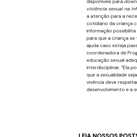
disponíveis para
down
violência sexual na in
a atenção para a nece
cotidiano da criança 
informação possibilit
para que a criança se
ajuda caso esteja pas
coordenadora de Pro
educação sexual adeq
interdisciplinar. “Ela
que a sexualidade sej
vivência deve respeit
desenvolvimento e a su
LEIA NOSSOS POST