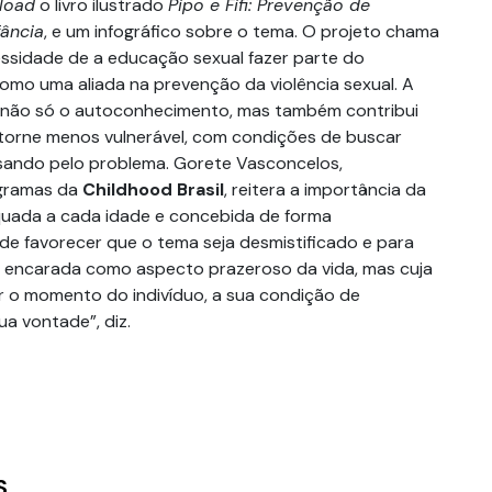
load
o livro ilustrado
Pipo e Fifi: Prevenção de
fância
, e um infográfico sobre o tema. O projeto chama
ssidade de a educação sexual fazer parte do
como uma aliada na prevenção da violência sexual. A
a não só o autoconhecimento, mas também contribui
 torne menos vulnerável, com condições de buscar
sando pelo problema. Gorete Vasconcelos,
gramas da
Childhood Brasil
, reitera a importância da
uada a cada idade e concebida de forma
 pode favorecer que o tema seja desmistificado e para
a encarada como aspecto prazeroso da vida, mas cuja
ar o momento do indivíduo, a sua condição de
a vontade”, diz.
S