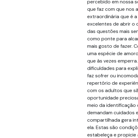
percebido em nossa so
que faz com que nos 
extraordinária que é a
excelentes de abrir o 
das questões mais sens
como ponte para alca
mais gosto de fazer. Co
uma espécie de amoro
que às vezes emperra.
dificuldades para expl
faz sofrer ou incomoda
repertório de experiên
com os adultos que são
oportunidade preciosa
meio da identificação
demandam cuidados e 
compartilhada gera in
ela. Estas são condiç
estabeleça e propicie