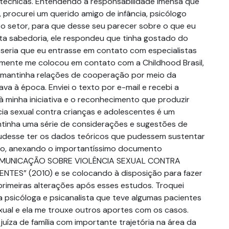
 técnicas. Entendendo a responsabilidade imensa que
procurei um querido amigo de infância, psicólogo
iro setor, para que desse seu parecer sobre o que eu
ita sabedoria, ele respondeu que tinha gostado do
l seria que eu entrasse em contato com especialistas
mente me colocou em contato com a Childhood Brasil,
l mantinha relações de cooperação por meio da
a à época. Enviei o texto por e-mail e recebi a
à minha iniciativa e o reconhecimento que produzir
cia sexual contra crianças e adolescentes é um
tinha uma série de considerações e sugestões de
pudesse ter os dados teóricos que pudessem sustentar
to, anexando o importantíssimo documento
MUNICAÇÃO SOBRE VIOLÊNCIA SEXUAL CONTRA
TES” (2010) e se colocando à disposição para fazer
 primeiras alterações após esses estudos. Troquei
a psicóloga e psicanalista que teve algumas pacientes
exual e ela me trouxe outros aportes com os casos.
juíza de família com importante trajetória na área da