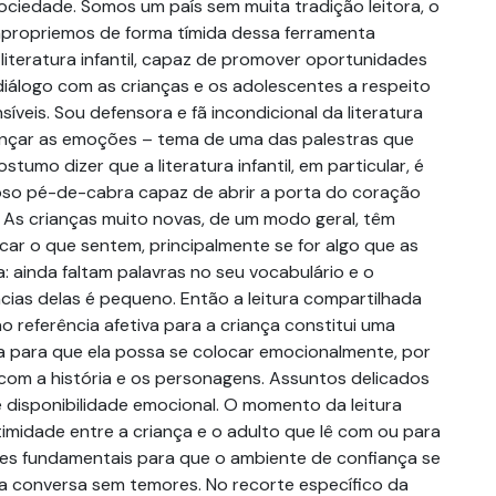
ciedade. Somos um país sem muita tradição leitora, o
apropriemos de forma tímida dessa ferramenta
 literatura infantil, capaz de promover oportunidades
diálogo com as crianças e os adolescentes a respeito
íveis. Sou defensora e fã incondicional da literatura
nçar as emoções – tema de uma das palestras que
stumo dizer que a literatura infantil, em particular, é
so pé-de-cabra capaz de abrir a porta do coração
 As crianças muito novas, de um modo geral, têm
icar o que sentem, principalmente se for algo que as
: ainda faltam palavras no seu vocabulário e o
cias delas é pequeno. Então a leitura compartilhada
 referência afetiva para a criança constitui uma
 para que ela possa se colocar emocionalmente, por
 com a história e os personagens. Assuntos delicados
disponibilidade emocional. O momento da leitura
timidade entre a criança e o adulto que lê com ou para
ões fundamentais para que o ambiente de confiança se
 a conversa sem temores. No recorte específico da