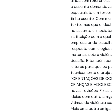
ainda sem referências
o assunto demandava, 
especialista em terce
tinha escrito. Com mu
texto, mas que o idea
no assunto e imediata
instituição com a qua
empresa onde trabalhav
resposta com elogios 
materiais sobre violên
desafio. E também con
leituras para que eu 
tecnicamente o proje
“ORIENTAÇÕES DE CO
CRIANÇAS E ADOLESCEN
novas revisões. Fiz as
ideias com outra amig
vítimas de violência s
Mais uma outra amiga, 