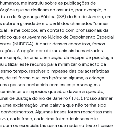
s humanos, me instruiu sobre as publicações de
s órgãos que se dedicam ao assunto, por exemplo, o
ituto de Segurança Pública (ISP) do Rio de Janeiro, em
s sobre a gravidade e o perfil dos chamados “crimes
xual”, e me colocou em contato com profissionais da
jurídico que atuavam no Núcleo de Depoimento Especial
entes (NUDECA). A partir desses encontros, fomos
trações. A opção por utilizar animais humanizados
 exemplo, foi uma orientação da equipe de psicologia
 utilizar este recurso para minimizar o impacto da
mesmo tempo, resolver o impasse das características
s, de tal forma que, em hipótese alguma, a criança
lguma pessoa conhecida com esses personagens.
seminários e simpósios que abordavam a questão,
unal de Justiça do Rio de Janeiro (TJRJ). Posso afirmar
a, uma exclamação, uma palavra que não tenha sido
 conhecimentos. Algumas frases foram reescritas mais
vra, cada frase, cada rima foi meticulosamente
 com os especialistas para que nada no texto ficasse