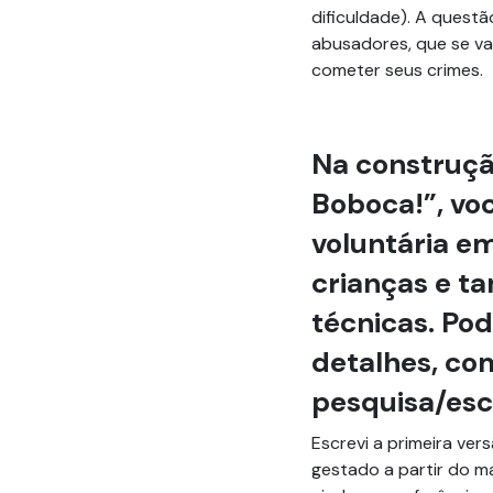
dificuldade). A questã
abusadores, que se va
cometer seus crimes.
Na construçã
Boboca!”, vo
voluntária e
crianças e t
técnicas. Pod
detalhes, co
pesquisa/esc
Escrevi a primeira ver
gestado a partir do ma