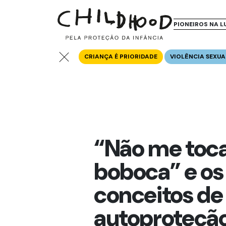
PIONEIROS NA L
CRIANÇA É PRIORIDADE
VIOLÊNCIA SEXUA
“Não me toca
boboca” e os
conceitos de
autoproteçã