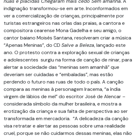
nuas e plácidas Chegaram mais cedo Sem amanhã.
A
indignação transformou-se em arte. Inconformados em
ver a comercialização de crianças, principalmente por
turistas estrangeiros nas orlas das praias, a cantora e
compositora cearense Mona Gadelha e seu amigo, o
cantor baiano Moisés Santana, resolveram criar a música
“Apenas Meninas”, do CD
Salve a Beleza
, lançado este
ano. O protesto contra a exploração sexual de crianças
e adolescentes surgiu na forma de canção de ninar, para
alertar a sociedade das “meninas sem amanhã” que
deveriam ser cuidadas e “embaladas”, mas estão
perdendo o futuro nas ruas de todo o país. A canção
compara as meninas à personagem Iracema, “a índia
virgem de lábios de mel” do escritor José de Alencar –
considerada símbolo da mulher brasileira, e mostra a
erotização da criança e sua falta de perspectiva ao ser
transformada em mercadoria. “A delicadeza da canção
visa retratar e alertar as pessoas sobre uma realidade
cruel, porque se não cuidarmos dessas meninas, elas não