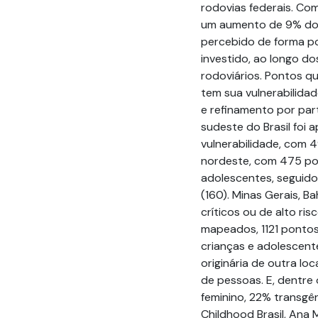
rodovias federais. Co
um aumento de 9% do
percebido de forma pos
investido, ao longo do
rodoviários. Pontos q
tem sua vulnerabilida
e refinamento por part
sudeste do Brasil foi
vulnerabilidade, com 
nordeste, com 475 pon
adolescentes, seguido
(160). Minas Gerais, B
críticos ou de alto ri
mapeados, 1121 pontos
crianças e adolescent
originária de outra lo
de pessoas. E, dentre
feminino, 22% transgê
Childhood Brasil, Ana