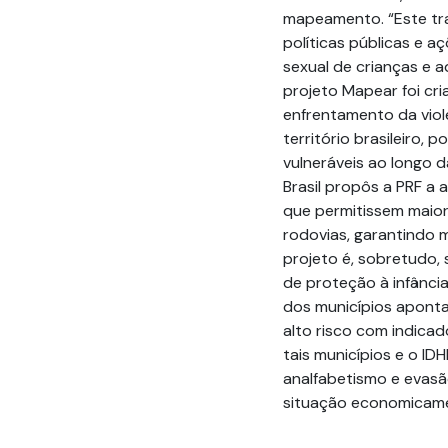
mapeamento. “Este tra
políticas públicas e 
sexual de crianças e a
projeto Mapear foi cri
enfrentamento da viol
território brasileiro,
vulneráveis ao longo d
Brasil propôs a PRF a 
que permitissem maior
rodovias, garantindo 
projeto é, sobretudo,
de proteção à infânci
dos municípios aponta
alto risco com indicad
tais municípios e o I
analfabetismo e evasã
situação economicame