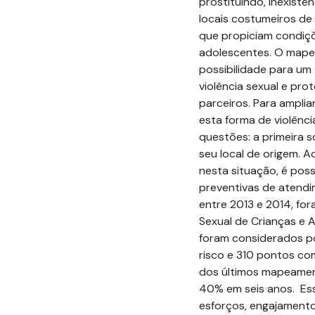
prostituindo, inexistên
locais costumeiros de
que propiciam condiçõ
adolescentes. O mape
possibilidade para um 
violência sexual e pro
parceiros. Para ampli
esta forma de violênc
questões: a primeira 
seu local de origem. A
nesta situação, é poss
preventivas de atendi
entre 2013 e 2014, for
Sexual de Crianças e A
foram considerados po
risco e 310 pontos co
dos últimos mapeament
40% em seis anos. Es
esforços, engajamento