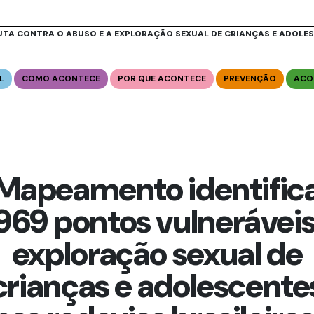
UTA CONTRA O ABUSO E A EXPLORAÇÃO SEXUAL DE CRIANÇAS E ADOLE
L
COMO ACONTECE
POR QUE ACONTECE
PREVENÇÃO
ACO
Mapeamento identific
.969 pontos vulneráveis
exploração sexual de
crianças e adolescente