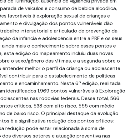
cia de iluminação, ausência de vigilância privada em
 parada de veículos e consumo de bebida alcoólica,
es favoráveis à exploração sexual de crianças e
amento e divulgação dos pontos vulneráveis dão
trabalho intersetorial e articulado de prevenção da
teção da infância e adolescência entre a PRF e os seus
ar ainda mais o conhecimento sobre esses pontos e
ia, esta edição do mapeamento incluiu duas novas
sobre o sexo/gênero das vítimas, e a segunda sobre o
o entender melhor o perfil da criança ou adolescente
ível contribuir para o estabelecimento de políticas
mento e encaminhamento. Nesta 6ª edição, realizada
am identificados 1.969 pontos vulneráveis à Exploração
dolescentes nas rodovias federais. Desse total, 566
ntos críticos, 538 com alto risco, 555 com médio
mo de baixo risco. O principal destaque da evolução
os é a significativa redução dos pontos críticos:
sa redução pode estar relacionada à soma de
 dos diversos setores e atuação preventiva nas