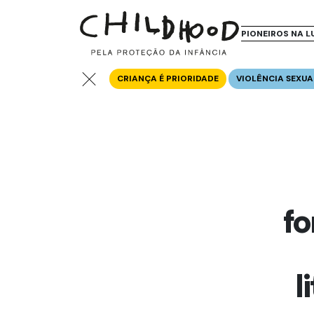
PIONEIROS NA L
CRIANÇA É PRIORIDADE
VIOLÊNCIA SEXUA
f
l