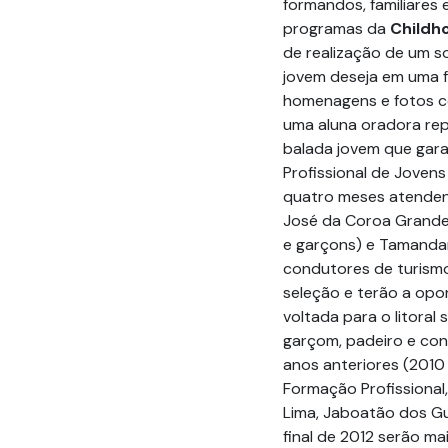
formandos, familiares
programas da
Childho
de realização de um s
jovem deseja em uma f
homenagens e fotos c
uma aluna oradora re
balada jovem que gara
Profissional de Joven
quatro meses atendendo
José da Coroa Grande 
e garçons) e Tamandar
condutores de turismo
seleção e terão a opo
voltada para o litoral
garçom, padeiro e conf
anos anteriores (2010
Formação Profissional,
Lima, Jaboatão dos Gu
final de 2012 serão m