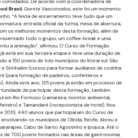
 e convidados. De acordo com a coordenadora de
od Brasil
, Gorete Vasconcelos, este foi um momento
onho. “A festa de encerramento teve tudo que um
ormatura: entrada oficial da turma, mesa de abertura,
om os melhores momentos desta formação, além de
presentado todo o grupo, um coffee-break e uma
ntiu a animação”, afirmou. O Curso de Formação
s já está em sua terceira etapa e teve uma duração de
 a 150 jovens de três municípios do litoral sul: São
e Sirinhaém (cursos para formar auxiliares de cozinha
é (para formação de padeiros, confeiteiros e
). Ainda este ano, 125 jovens já estão em processo de
rtunidade de participar desta formação, também
 sul em Rio Formoso (camareira, monitor ambiental,
eiteiro) e Tamandaré (recepcionista de hotel). Nos
 e 2011), 440 alunos que participaram do Curso de
 envolvendo os municípios de Olinda, Recife, Abreu e
ararapes, Cabo de Santo Agostinho e Ipojuca. Até o
ais de 700 jovens formados nas áreas de gastronomia,