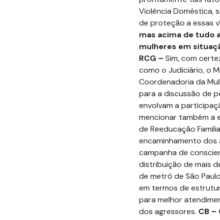
Violência Doméstica, 
de proteção a essas v
mas acima de tudo a
mulheres em situaçã
RCG –
Sim, com certez
como o Judiciário, o Min
Coordenadoria da Mulh
para a discussão de p
envolvam a participaçã
mencionar também a ex
de Reeducação Familiar
encaminhamento dos ag
campanha de conscient
distribuição de mais d
de metrô de São Paulo.
em termos de estrutu
para melhor atendimen
dos agressores.
CB – 