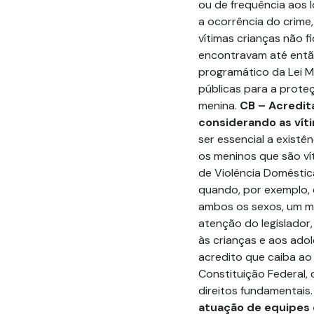
ou de frequência aos l
a ocorrência do crime
vítimas crianças não f
encontravam até então
programático da Lei Ma
públicas para a prote
menina.
CB – Acredita
considerando as vít
ser essencial a exist
os meninos que são ví
de Violência Doméstic
quando, por exemplo, 
ambos os sexos, um me
atenção do legislador,
às crianças e aos ado
acredito que caiba ao j
Constituição Federal,
direitos fundamentais
atuação de equipes 