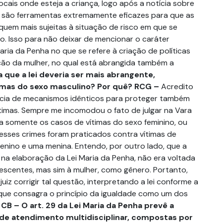
ocais onde esteja a criança, logo após a notícia sobre
, são ferramentas extremamente eficazes para que as
iquem mais sujeitas à situação de risco em que se
. Isso para não deixar de mencionar o caráter
ria da Penha no que se refere à criação de políticas
ção da mulher, no qual está abrangida também a
 que a lei deveria ser mais abrangente,
imas do sexo masculino? Por quê?
RCG –
Acredito
ência de mecanismos idênticos para proteger também
timas. Sempre me incomodou o fato de julgar na Vara
a somente os casos de vítimas do sexo feminino, ou
esses crimes foram praticados contra vítimas de
nino e uma menina. Entendo, por outro lado, que a
 na elaboração da Lei Maria da Penha, não era voltada
lescentes, mas sim à mulher, como gênero. Portanto,
uiz corrigir tal questão, interpretando a lei conforme a
 que consagra o princípio da igualdade como um dos
.
CB – O art. 29 da Lei Maria da Penha prevê a
de atendimento multidisciplinar, compostas por