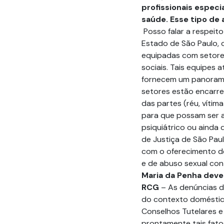
profissionais especia
saúde. Esse tipo d
Posso falar a respeit
Estado de São Paulo, o
equipadas com setore
sociais. Tais equipes 
fornecem um panorama 
setores estão encarr
das partes (réu, víti
para que possam ser a
psiquiátrico ou ainda
de Justiça de São Pau
com o oferecimento de
e de abuso sexual con
Maria da Penha deve
RCG
– As denúncias d
do contexto doméstico
Conselhos Tutelares e 
prontamente tais fatos