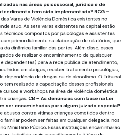
lizados nas áreas psicossocial, jurídica e de
e atendimento tem sido implementado?
RCG –
o das Varas de Violência Doméstica existentes no
nde atuo. As sete varas existentes na capital estão
s técnicos compostos por psicólogas e assistentes
atuam primordialmente na elaboração de relatórios, que
da dinâmica familiar das partes. Além disso, esses
egados de realizar o encaminhamento de quaisquer
ma e dependentes) para a rede pública de atendimento,
colhidos em abrigos, receber tratamento psicológico,
 de dependência de drogas ou de alcoolismo. O Tribunal
lo tem realizado a capacitação desses profissionais
 cursos e workshops na área de violência doméstica
tra crianças.
CB – As denúncias com base na Lei
m ser encaminhadas para algum juizado especial?
e abusos contra vítimas crianças cometidos dentro
 familiar podem ser feitas em qualquer delegacia, nos
no Ministério Público. Essas instituições encaminharão
 ao Judiciário, mais especificamente à Vara de