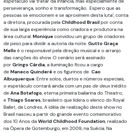
espetáculo vai tratar da infância, mas especialmente de
perseverança, sonho e transformação. Espero que as
pessoas se emocionem e se aproximem desta luta’, conta
a diretora, procurada pela
Childhood Brasil
por conta
de sua larga experiência como criadora e produtora na
área cultural.
Monique
convidou um grupo de criadores
de peso para dividir a autoria da noite.
Gutto Graça
Mello
é o responsável pela direção musical e o arranjo
das canções do show. O cenário será assinado
por
Gringo Cárdia
, a iluminação ficou a cargo
de
Maneco Quinderé
e os figurinos de
Cao
Albuquerque
. Entre solos, duetos e números especiais,
o espetáculo contará ainda com um
pas de deux
inédito
de
Ana Botafogo
, eterna primeira bailarina do Theatro,
e
Thiago Soares
, brasileiro que lidera o elenco do Royal
Ballet, de Londres. A idéia de realização deste show no
Brasil nasceu a partir do grande evento comemorativo
dos 10 Anos da
World
Childhood Foundation
, realizado
na Ópera de Gotemburgo, em 2009, na Suécia. Na