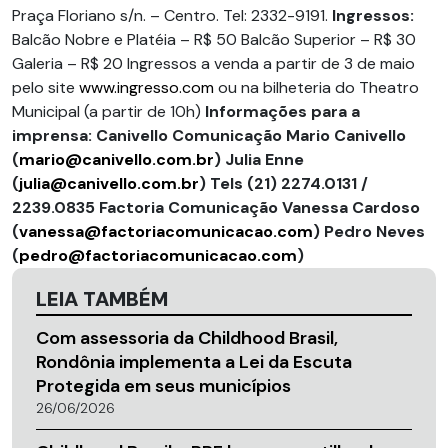
Praça Floriano s/n. – Centro. Tel: 2332-9191.
Ingressos:
Balcão Nobre e Platéia – R$ 50 Balcão Superior – R$ 30
Galeria – R$ 20 Ingressos a venda a partir de 3 de maio
pelo site
www.ingresso.com
ou na bilheteria do Theatro
Municipal (a partir de 10h)
Informações para a
imprensa:
Canivello Comunicação
Mario Canivello
(
mario@canivello.com.br
)
Julia Enne
(
julia@canivello.com.br
)
Tels (21) 2274.0131 /
2239.0835
Factoria Comunicação
Vanessa Cardoso
(
vanessa@factoriacomunicacao.com
)
Pedro Neves
(
pedro@factoriacomunicacao.com
)
LEIA TAMBÉM
Com assessoria da Childhood Brasil,
Rondônia implementa a Lei da Escuta
Protegida em seus municípios
26/06/2026