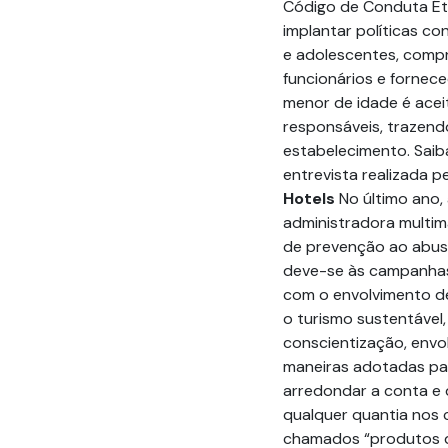
Código de Conduta Ét
implantar políticas co
e adolescentes, compr
funcionários e forne
menor de idade é ace
responsáveis, trazendo
estabelecimento. Saiba
entrevista realizada p
Hotels
No último ano,
administradora multim
de prevenção ao abuso
deve-se às campanhas 
com o envolvimento de
o turismo sustentável
conscientização, env
maneiras adotadas par
arredondar a conta e 
qualquer quantia nos 
chamados “produtos d