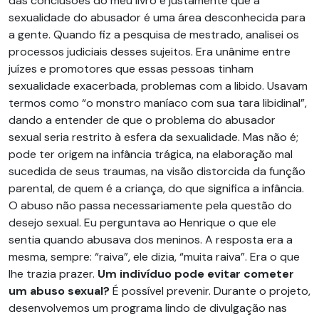
das conclusões do meu livro é justamente que a
sexualidade do abusador é uma área desconhecida para
a gente. Quando fiz a pesquisa de mestrado, analisei os
processos judiciais desses sujeitos. Era unânime entre
juízes e promotores que essas pessoas tinham
sexualidade exacerbada, problemas com a libido. Usavam
termos como “o monstro maníaco com sua tara libidinal”,
dando a entender de que o problema do abusador
sexual seria restrito à esfera da sexualidade. Mas não é;
pode ter origem na infância trágica, na elaboração mal
sucedida de seus traumas, na visão distorcida da função
parental, de quem é a criança, do que significa a infância.
O abuso não passa necessariamente pela questão do
desejo sexual. Eu perguntava ao Henrique o que ele
sentia quando abusava dos meninos. A resposta era a
mesma, sempre: “raiva”, ele dizia, “muita raiva”. Era o que
lhe trazia prazer.
Um indivíduo pode evitar cometer
um abuso sexual?
É possível prevenir. Durante o projeto,
desenvolvemos um programa lindo de divulgação nas