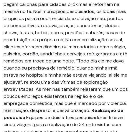
pegam caronas para cidades próximas e retornam na
mesma noite. Nos municípios pesquisados, os locais mais
propícios para a ocorrência da exploração são: postos
de combustíveis, rodovia, praças, danceterias, clubes,
shows, festas, hotéis, bares, pensões, cabarés, casas de
prostituição e a própria rua. Na comercialização sexual,
clientes oferecem dinheiro ou mercadorias como relógio,
pulseira, cordão, sanduíches, cervejas, refrigerantes e até
remédios em troca de uma noite. “Todo dia ele me dava
quando eu precisava de remédio, quando minha irmã
estava no hospital e minha mãe estava viajando, aí ele me
ajudava”, relatou uma das vítimas de exploração
entrevistadas. As meninas também relataram que um dos
poucos empregos existentes na região é o de
empregada doméstica, mas que é marcado por violência,
humilhação, desprezo, e desvalorização.
Realização da
pesquisa
Equipes de dois a três pesquisadores fizeram
cinco viagens para a realização de 34 entrevistas com
crianças, adolescentes e jovens informantes de sete