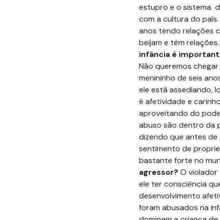
estupro e o sistema d
com a cultura do país.
anos tendo relações 
beijam e têm relações
infância é importan
Não queremos chegar 
menininho de seis ano
ele está assediando, l
é afetividade e carinh
aproveitando do pode
abuso são dentro da p
dizendo que antes de s
sentimento de proprie
bastante forte no mu
agressor?
O violador 
ele ter consciência qu
desenvolvimento afetiv
foram abusados na infân
dominam a criança de 