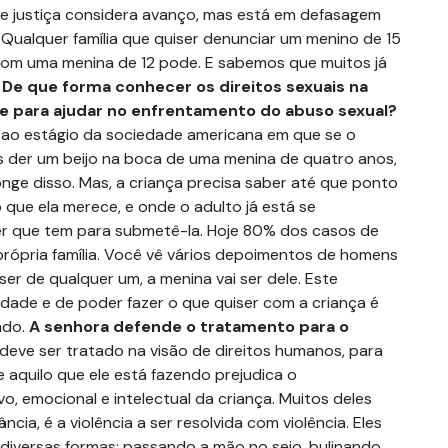
e justiça considera avanço, mas está em defasagem
 Qualquer família que quiser denunciar um menino de 15
com uma menina de 12 pode. E sabemos que muitos já
.
De que forma conhecer os direitos sexuais na
te para ajudar no enfrentamento do abuso sexual?
ao estágio da sociedade americana em que se o
s der um beijo na boca de uma menina de quatro anos,
onge disso. Mas, a criança precisa saber até que ponto
o que ela merece, e onde o adulto já está se
r que tem para submetê-la. Hoje 80% dos casos de
rópria família. Você vê vários depoimentos de homens
er de qualquer um, a menina vai ser dele. Este
dade e de poder fazer o que quiser com a criança é
ndo.
A senhora defende o tratamento para o
deve ser tratado na visão de direitos humanos, para
e aquilo que ele está fazendo prejudica o
o, emocional e intelectual da criança. Muitos deles
cia, é a violência a ser resolvida com violência. Eles
diversas formas: passando a mão no seio, bulinando,