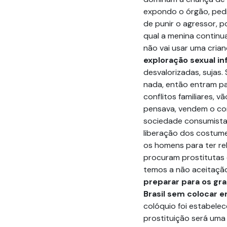
expondo o órgão, pedi
de punir o agressor, p
qual a menina continu
não vai usar uma crian
exploração sexual inf
desvalorizadas, sujas
nada, então entram pa
conflitos familiares, 
pensava, vendem o co
sociedade consumista
liberação dos costume
os homens para ter re
procuram prostitutas 
temos a não aceitaçã
preparar para os gr
Brasil sem colocar e
colóquio foi estabele
prostituição será uma