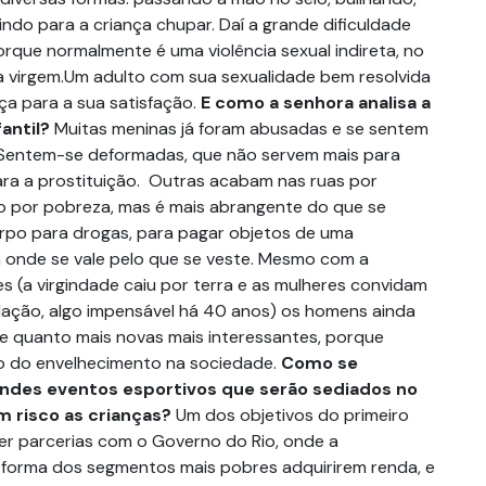
ndo para a criança chupar. Daí a grande dificuldade
orque normalmente é uma violência sexual indireta, no
a virgem.Um adulto com sua sexualidade bem resolvida
ça para a sua satisfação.
E como a senhora analisa a
antil?
Muitas meninas já foram abusadas e se sentem
. Sentem-se deformadas, que não servem mais para
ra a prostituição. Outras acabam nas ruas por
vão por pobreza, mas é mais abrangente do que se
rpo para drogas, para pagar objetos de uma
 onde se vale pelo que se veste. Mesmo com a
s (a virgindade caiu por terra e as mulheres convidam
lação, algo impensável há 40 anos) os homens ainda
e quanto mais novas mais interessantes, porque
o do envelhecimento na sociedade.
Como se
andes eventos esportivos que serão sediados no
m risco as crianças?
Um dos objetivos do primeiro
cer parcerias com o Governo do Rio, onde a
 forma dos segmentos mais pobres adquirirem renda, e