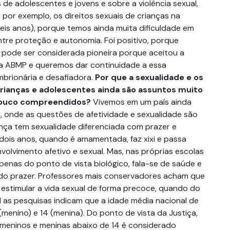
 de adolescentes e jovens e sobre a violência sexual,
por exemplo, os direitos sexuais de crianças na
 seis anos), porque temos ainda muita dificuldade em
ntre proteção e autonomia. Foi positivo, porque
pode ser considerada pioneira porque aceitou a
a ABMP e queremos dar continuidade a essa
brionária e desafiadora.
Por que a sexualidade e os
crianças e adolescentes ainda são assuntos muito
ouco compreendidos?
Vivemos em um país ainda
 onde as questões de afetividade e sexualidade são
ança tem sexualidade diferenciada com prazer e
 dois anos, quando é amamentada, faz xixi e passa
olvimento afetivo e sexual. Mas, nas próprias escolas
penas do ponto de vista biológico, fala-se de saúde e
do prazer. Professores mais conservadores acham que
 estimular a vida sexual de forma precoce, quando do
l as pesquisas indicam que a idade média nacional de
 (menino) e 14 (menina). Do ponto de vista da Justiça,
meninos e meninas abaixo de 14 é considerado