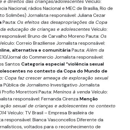
 e direitos das crianças/adolescentes
Veículo:
ia Nacional, rádios Nacional e MEC de Brasília, Rio de
to Solimões) Jornalista responsável: Juliana Cezar
a
Pauta:
Os efeitos das desapropriações da Copa
 da educação de crianças e adolescentes
Veículo:
a responsável: Bruno de Carvalho Moreno Pauta:
Os
eículo: Correio Braziliense Jornalista responsável:
nline, alternativa e comunitária
Pauta:
Além da
NE10/Jornal do Commercio Jornalista responsável:
dos Santos
Categoria especial “violência sexual
dolescentes no contexto da Copa do Mundo de
o: Copa faz crescer ameaça de exploração sexual
a Pública de Jornalismo Investigativo Jornalista
i Profio Morettoni Pauta:
Meninos à venda
Veículo:
rnalista responsável: Fernanda Cirenza
Menção
ração sexual de crianças e adolescentes no contexto
014
Veículo: TV Brasil – Empresa Brasileira de
a responsável: Bianca Vasconcellos Diferente da
ornalísticos, voltados para o reconhecimento de