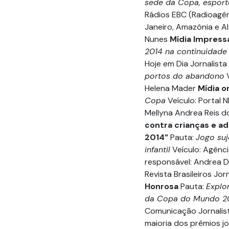
sede da Copa, esporte
Rádios EBC (Radioagênc
Janeiro, Amazônia e Al
Nunes
Mídia Impress
2014 na continuidade
Hoje em Dia Jornalist
portos do abandono
V
Helena Mader
Mídia o
Copa
Veículo: Portal 
Mellyna Andrea Reis 
contra crianças e a
2014”
Pauta:
Jogo suj
infantil
Veículo: Agênci
responsável: Andrea D
Revista Brasileiros Jo
Honrosa
Pauta:
Explo
da Copa do Mundo 2
Comunicação Jornalist
maioria dos prêmios j