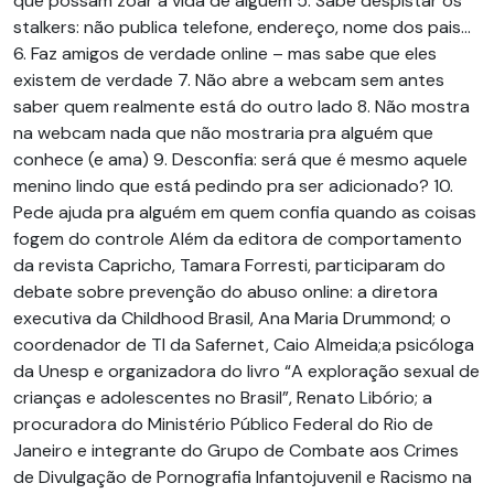
que possam zoar a vida de alguém 5. Sabe despistar os
stalkers: não publica telefone, endereço, nome dos pais…
6. Faz amigos de verdade online – mas sabe que eles
existem de verdade 7. Não abre a webcam sem antes
saber quem realmente está do outro lado 8. Não mostra
na webcam nada que não mostraria pra alguém que
conhece (e ama) 9. Desconfia: será que é mesmo aquele
menino lindo que está pedindo pra ser adicionado? 10.
Pede ajuda pra alguém em quem confia quando as coisas
fogem do controle Além da editora de comportamento
da revista Capricho, Tamara Forresti, participaram do
debate sobre prevenção do abuso online: a diretora
executiva da Childhood Brasil, Ana Maria Drummond; o
coordenador de TI da Safernet, Caio Almeida;a psicóloga
da Unesp e organizadora do livro “A exploração sexual de
crianças e adolescentes no Brasil”, Renato Libório; a
procuradora do Ministério Público Federal do Rio de
Janeiro e integrante do Grupo de Combate aos Crimes
de Divulgação de Pornografia Infantojuvenil e Racismo na