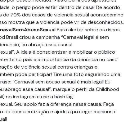
idade: o perigo pode estar dentro de casa! De acordo
s de 70% dos casos de violencia sexual acontecem no
sso mostra que a violência pode vir de desconhecidos,
navalSemAbusoSexual
Para alertar sobre os riscos
od Brasil criou a campanha “Carnaval legal é sem
 denuncio, eu abraço essa causa!
al”. A ideia é conscientizar e mobilizar o público
atente no país e a importância da denúncia no caso
ação de violência sexual contra crianças e
ambém pode participar! Tire uma foto segurando uma
rase: “Carnaval sem abuso sexual é mais legal! Eu
eu abraço essa causa!”, marque o perfil da Childhood
il) no instagram e use a hashtag
al. Seu apoio faz a diferença nessa causa. Faça
 de conscientização e ajude a proteger meninos e
ual!