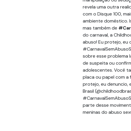
revela uma outra real
com o Disque 100, mai
ambiente doméstico. I
mas também de
#Car
do carnaval, a Childho
abuso! Eu protejo, eu
#CarnavalSemAbusoSexu
sobre esse problema l
de suspeita ou confirm
adolescentes. Você t
placa ou papel com a f
protejo, eu denuncio, 
Brasil (@childhoodbras
#CarnavalSemAbusoSexu
parte desse movimento
meninas do abuso sex