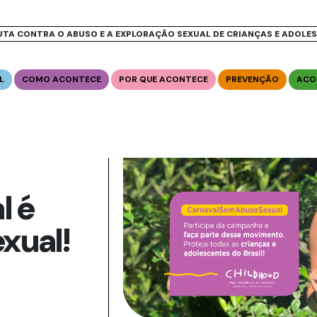
UTA CONTRA O ABUSO E A EXPLORAÇÃO SEXUAL DE CRIANÇAS E ADOLE
L
COMO ACONTECE
POR QUE ACONTECE
PREVENÇÃO
ACO
l é
xual!