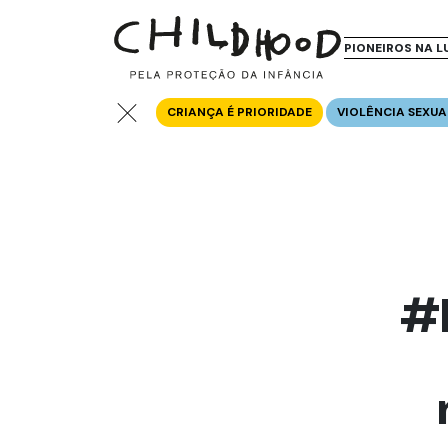
PIONEIROS NA L
CRIANÇA É PRIORIDADE
VIOLÊNCIA SEXUA
#B