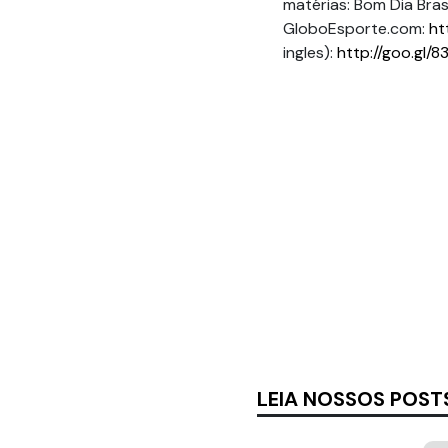
matérias: Bom Dia Brasi
GloboEsporte.com:
ht
ingles):
http://goo.gl/8
LEIA NOSSOS POST