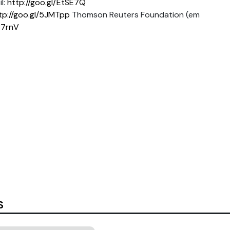
l:
http://goo.gl/EtSE7Q
tp://goo.gl/5JMTpp
Thomson Reuters Foundation (em
37rnV
S