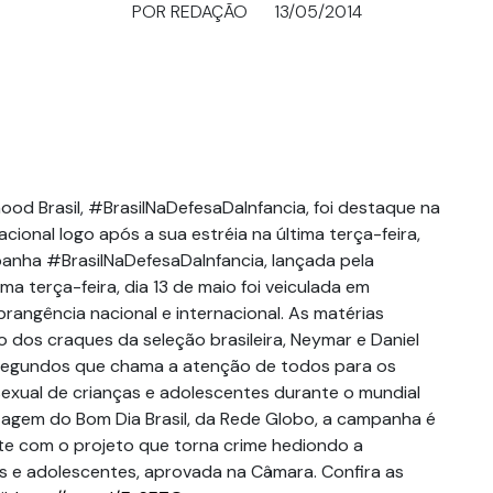
POR REDAÇÃO
13/05/2014
od Brasil, #BrasilNaDefesaDaInfancia, foi destaque na
acional logo após a sua estréia na última terça-feira,
panha #BrasilNaDefesaDaInfancia, lançada pela
ima terça-feira, dia 13 de maio foi veiculada em
brangência nacional e internacional. As matérias
 dos craques da seleção brasileira, Neymar e Daniel
 segundos que chama a atenção de todos para os
sexual de crianças e adolescentes durante o mundial
tagem do Bom Dia Brasil, da Rede Globo, a campanha é
e com o projeto que torna crime hediondo a
s e adolescentes, aprovada na Câmara. Confira as