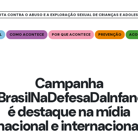
UTA CONTRA O ABUSO E A EXPLORAÇÃO SEXUAL DE CRIANÇAS E ADOLE
L
COMO ACONTECE
POR QUE ACONTECE
PREVENÇÃO
ACO
Campanha
rasilNaDefesaDaInfan
é destaque na mídia
nacional e internaciona