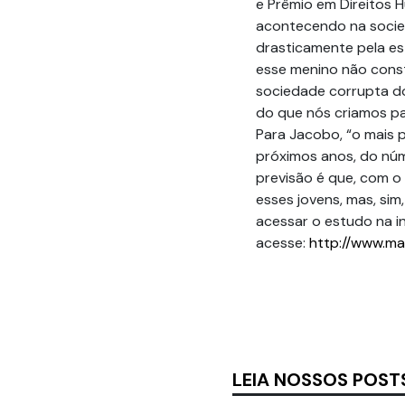
e Prêmio em Direitos 
acontecendo na socie
drasticamente pela est
esse menino não const
sociedade corrupta do
do que nós criamos pa
Para Jacobo, “o mais 
próximos anos, do núm
previsão é que, com o 
esses jovens, mas, sim,
acessar o estudo na in
acesse:
http://www.ma
LEIA NOSSOS POST