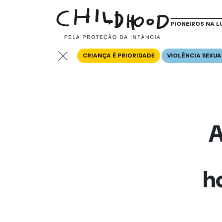
PIONEIROS NA L
CRIANÇA É PRIORIDADE
VIOLÊNCIA SEXUA
A
h