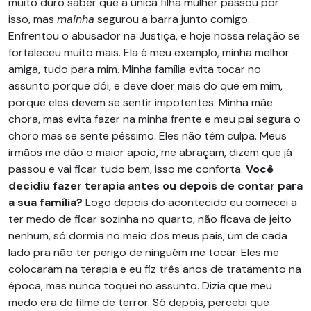
muito duro saber que a única filha mulher passou por
isso, mas
mainha
segurou a barra junto comigo.
Enfrentou o abusador na Justiça, e hoje nossa relação se
fortaleceu muito mais. Ela é meu exemplo, minha melhor
amiga, tudo para mim. Minha família evita tocar no
assunto porque dói, e deve doer mais do que em mim,
porque eles devem se sentir impotentes. Minha mãe
chora, mas evita fazer na minha frente e meu pai segura o
choro mas se sente péssimo. Eles não têm culpa. Meus
irmãos me dão o maior apoio, me abraçam, dizem que já
passou e vai ficar tudo bem, isso me conforta.
Você
decidiu fazer terapia antes ou depois de contar para
a sua família?
Logo depois do acontecido eu comecei a
ter medo de ficar sozinha no quarto, não ficava de jeito
nenhum, só dormia no meio dos meus pais, um de cada
lado pra não ter perigo de ninguém me tocar. Eles me
colocaram na terapia e eu fiz três anos de tratamento na
época, mas nunca toquei no assunto. Dizia que meu
medo era de filme de terror. Só depois, percebi que