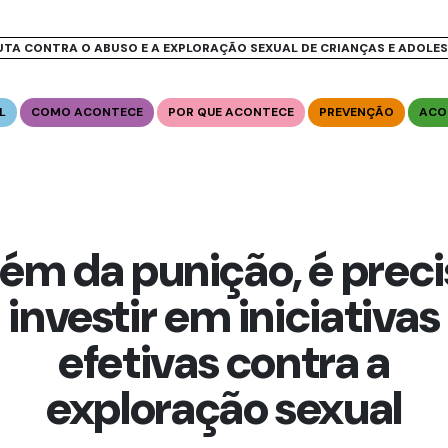
UTA CONTRA O ABUSO E A EXPLORAÇÃO SEXUAL DE CRIANÇAS E ADOLE
L
COMO ACONTECE
POR QUE ACONTECE
PREVENÇÃO
ACO
ém da punição, é prec
investir em iniciativas
efetivas contra a
exploração sexual