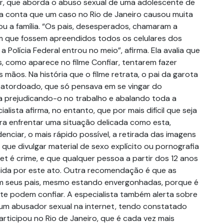
iar, que aborda o abuso sexual de uma adolescente de
a conta que um caso no Rio de Janeiro causou muita
u a família. “Os pais, desesperados, chamaram a
iam que fossem apreendidos todos os celulares dos
a Polícia Federal entrou no meio”, afirma. Ela avalia que
, como aparece no filme Confiar, tentarem fazer
s mãos. Na história que o filme retrata, o pai da garota
o atordoado, que só pensava em se vingar do
a prejudicando-o no trabalho e abalando toda a
cialista afirma, no entanto, que por mais difícil que seja
ara enfrentar uma situação delicada como esta,
nciar, o mais rápido possível, a retirada das imagens
a que divulgar material de sexo explícito ou pornografia
rnet é crime, e que qualquer pessoa a partir dos 12 anos
ida por este ato. Outra recomendação é que as
m seus pais, mesmo estando envergonhadas, porque é
nte podem confiar. A especialista também alerta sobre
um abusador sexual na internet, tendo constatado
rticipou no Rio de Janeiro, que é cada vez mais