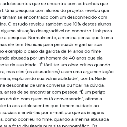
e adolescentes que se encontra com estranhos que
t. Uma pesquisa com alunos do projeto, revelou que
á tinham se encontrado com um desconhecido com
ine. O estudo revelou também que 10% destes alunos
 alguma situação desagradável no encontro. Link para
re a
pesquisa
. Normalmente, a menina pensa que é uma
mas ele tem técnicas para persuadir e ganhar sua
omo exemplo o caso da garota de 14 anos do filme
sendo abusada por um homem de 40 anos que ela
te da sua idade. “É fácil ter um olhar crítico quando
 fora, mas eles (os abusadores) usam uma argumentação
enina, explorando sua vulnerabilidade”, conta. Neide
ina desconfiar de uma conversa ou ficar na dúvida,
s, antes de se encontrar com pessoa. “É um perigo
um adulto com quem está conversando”, afirma a
 alerta aos adolescentes que tomem cuidado ao
 sociais e enviá-las por e-mail, porque as imagens
s, como ocorreu no filme, quando a menina abusada
sua foto divulgada num site pornográfico. Os