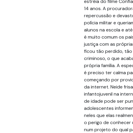
estréia do filme Conf
14 anos. A procurador
repercussão e devasto
polícia militar e quer
alunos na escola e até 
é muito comum os pais
justiça com as própria
ficou tão perdido, tã
criminoso, o que acab
própria família. A espe
é preciso ter calma p
começando por provide
da internet. Neide fris
infantojuvenil na inte
de idade pode ser pun
adolescentes informe
neles que elas realme
o perigo de conhecer 
num projeto do qual pa