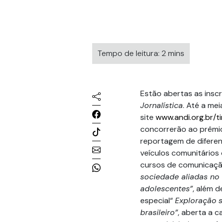
Tempo de leitura: 2 mins
Estão abertas as insc
Jornalística
. Até a mei
site
www.andi.org.br/t
concorrerão ao prêmio
reportagem de diferent
veículos comunitários 
cursos de comunicaçã
sociedade aliadas no 
adolescentes”
, além 
especial“
Exploração
brasileiro”
, aberta a 