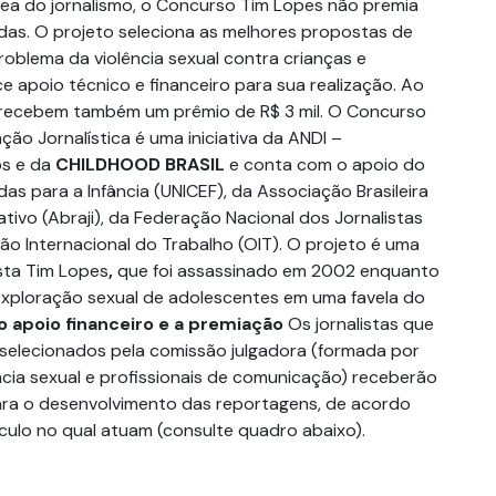
área do jornalismo, o Concurso Tim Lopes não premia
adas. O projeto seleciona as melhores propostas de
oblema da violência sexual contra crianças e
e apoio técnico e financeiro para sua realização. Ao
es recebem também um prêmio de R$ 3 mil. O Concurso
ção Jornalística é uma iniciativa da ANDI –
os e da
CHILDHOOD BRASIL
e conta com o apoio do
s para a Infância (UNICEF), da Associação Brasileira
ativo (Abraji), da Federação Nacional dos Jornalistas
ão Internacional do Trabalho (OIT). O projeto é uma
sta Tim Lopes
,
que foi assassinado em 2002 enquanto
exploração sexual de adolescentes em uma favela do
o apoio financeiro e a premiação
Os jornalistas que
 selecionados pela comissão julgadora (formada por
ncia sexual e profissionais de comunicação) receberão
ara o desenvolvimento das reportagens, de acordo
culo no qual atuam (consulte quadro abaixo).