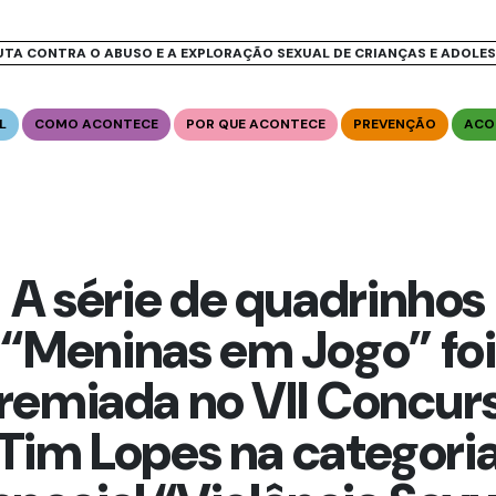
UTA CONTRA O ABUSO E A EXPLORAÇÃO SEXUAL DE CRIANÇAS E ADOLE
L
COMO ACONTECE
POR QUE ACONTECE
PREVENÇÃO
ACO
A série de quadrinhos
“Meninas em Jogo” foi
remiada no VII Concur
Tim Lopes na categori