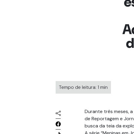
e
A
d
Tempo de leitura: 1 min
Durante três meses, a 
de Reportagem e Jorna
busca da teia da expl
A série “Meninas em J