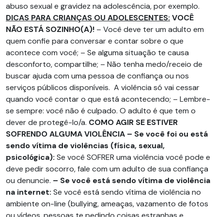
abuso sexual e gravidez na adolescência, por exemplo.
DICAS PARA CRIANÇAS OU ADOLESCENTES:
VOCÊ
NÃO ESTÁ SOZINHO(A)!
– Você deve ter um adulto em
quem confie para conversar e contar sobre o que
acontece com você; – Se alguma situação te causa
desconforto, compartilhe; – Não tenha medo/receio de
buscar ajuda com uma pessoa de confiança ou nos
serviços públicos disponíveis. A violência só vai cessar
quando você contar o que está acontecendo; – Lembre-
se sempre: você não é culpado. O adulto é que tem o
dever de protegê-lo/a.
COMO AGIR SE ESTIVER
SOFRENDO ALGUMA VIOLÊNCIA
– Se você foi ou está
sendo vítima de violências (física, sexual,
psicológica):
Se você SOFRER uma violência você pode e
deve pedir socorro, fale com um adulto de sua confiança
ou denuncie.
– Se você está sendo vítima de violência
na internet:
Se você está sendo vítima de violência no
ambiente on-line (bullying, ameaças, vazamento de fotos
ou vídeos, pessoas te pedindo coisas estranhas e