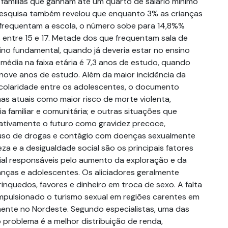
 famílias que ganham até um quarto de salário mínimo
pesquisa também revelou que enquanto 3% as crianças
 frequentam a escola, o número sobe para 14,8%%
 entre 15 e 17. Metade dos que frequentam sala de
ino fundamental, quando já deveria estar no ensino
média na faixa etária é 7,3 anos de estudo, quando
 nove anos de estudo. Além da maior incidência da
colaridade entre os adolescentes, o documento
as atuais como maior risco de morte violenta,
a familiar e comunitária; e outras situações que
ativamente o futuro como gravidez precoce,
buso de drogas e contágio com doenças sexualmente
eza e a desigualdade social são os principais fatores
cial responsáveis pelo aumento da exploração e da
ianças e adolescentes. Os aliciadores geralmente
inquedos, favores e dinheiro em troca de sexo. A falta
mpulsionado o turismo sexual em regiões carentes em
lmente no Nordeste. Segundo especialistas, uma das
o problema é a melhor distribuição de renda,