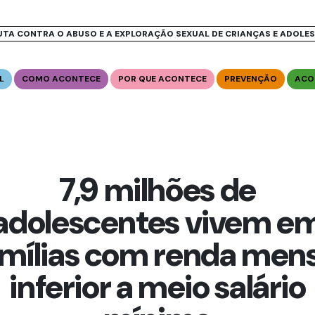
UTA CONTRA O ABUSO E A EXPLORAÇÃO SEXUAL DE CRIANÇAS E ADOLE
L
COMO ACONTECE
POR QUE ACONTECE
PREVENÇÃO
ACO
7,9 milhões de
adolescentes vivem e
amílias com renda mens
inferior a meio salário