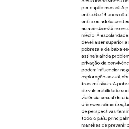
desta idade vindos de
per capita mensal. A 
entre 6 e 14 anos não
entre os adolescentes
aula ainda está no ens
médio. A escolaridade 
deveria ser superior a
pobreza e da baixa es
assinala ainda problem
privação da convivênci
podem influenciar neg
exploração sexual, a
transmissíveis. A pobr
de vulnerabilidade so
violência sexual de cr
oferecem alimentos, br
de perspectivas tem i
todo o país, principa
maneiras de prevenir 