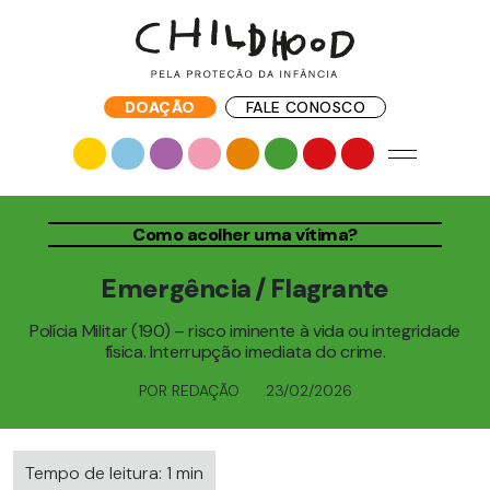
DOAÇÃO
FALE CONOSCO
Como acolher uma vítima?
Emergência / Flagrante
Polícia Militar (190) – risco iminente à vida ou integridade
física. Interrupção imediata do crime.
POR REDAÇÃO
23/02/2026
Tempo de leitura: 1 min