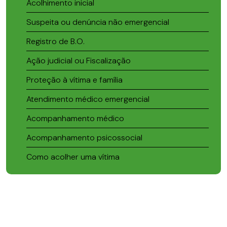
Acolhimento inicial
Suspeita ou denúncia não emergencial
Registro de B.O.
Ação judicial ou Fiscalização
Proteção à vítima e família
Atendimento médico emergencial
Acompanhamento médico
Acompanhamento psicossocial
Como acolher uma vítima