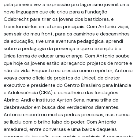
pela primeira vez a expressão protagonismo juvenil, uma
nova linguagem que ele criou para a Fundação
Odebrecht para tirar os jovens dos bastidores, e
transformá-los em atores principais. Com Antonio viajei,
sem sair do meu front, para os caminhos e descaminhos
da educação, tive uma aventura pedagógica, aprendi
sobre a pedagogia da presença e que o exemplo é a
única forma de educar uma criança. Com Antonio soube
que hoje os jovens estão abraçando projetos de morte e
não de vida. Enquanto eu crescia como repórter, Antonio
voava como oficial de projetos do Unicef, de diretor
executivo e presidente do Centro Brasileiro para Infância
e Adolescência (CBIA) e conselheiro das fundações
Abrinq, Andi e Instituto Ayrton Sena, numa trilha de
desbravador em busca dos verdadeiros diamantes.
Antonio encontrou muitas pedras preciosas, mas nunca
se iludiu com o brilho falso do poder. Com Antonio
amadureci, entre conversas e uma barca daquelas
enormes do japonês, com sushis e sashimis. A conversa ia