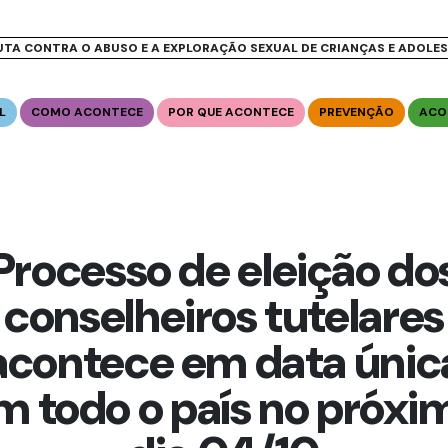
UTA CONTRA O ABUSO E A EXPLORAÇÃO SEXUAL DE CRIANÇAS E ADOLE
L
COMO ACONTECE
POR QUE ACONTECE
PREVENÇÃO
ACO
Processo de eleição do
conselheiros tutelares
acontece em data únic
m todo o país no próxi