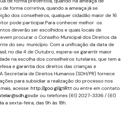
tua de forma preventiva, quando há ameaça de
ou de forma corretiva, quando a ameaça já se
eição dos conselheiros, qualquer cidadão maior de 16
eitor pode participar.Para conhecer melhor os
ntos deverão ser escolhidos e quais locais de
evem procurar o Conselho Municipal dos Direitos da
nte do seu município. Com a unificação da data de
sil, no dia 4 de Outubro, espera-se garantir maior
dade na escolha dos conselheiros tutelares, que tem a
efesa e garantia dos direitos das crianças e
 A Secretaria de Direitos Humanos (SDH/PR) fornece
tações para subsidiar a realização do processo nos
 mais, acesse:
http://goo.gl/gtiRtt
ou entre em contato
telar@sdh.gov.br
ou telefones (61) 2027-3336 / (61)
 a sexta-feira, das 9h às 18h.