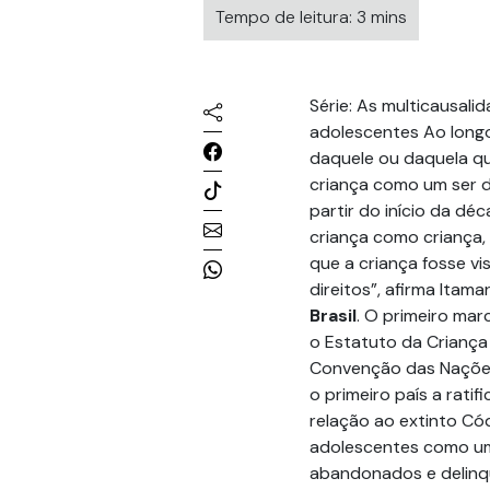
Tempo de leitura: 3 mins
Série: As multicausali
adolescentes Ao longo 
daquele ou daquela qu
criança como um ser de
partir do início da dé
criança como criança,
que a criança fosse v
direitos”, afirma Ita
Brasil
. O primeiro marc
o Estatuto da Criança 
Convenção das Nações U
o primeiro país a rati
relação ao extinto Có
adolescentes como um
abandonados e delinque