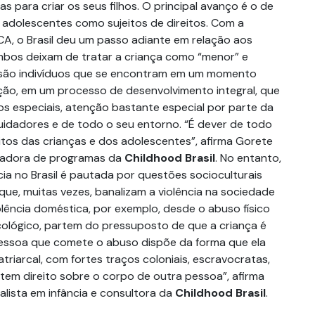
s para criar os seus filhos. O principal avanço é o de
 adolescentes como sujeitos de direitos. Com a
, o Brasil deu um passo adiante em relação aos
 Ambos deixam de tratar a criança como “menor” e
são indivíduos que se encontram em um momento
ção, em um processo de desenvolvimento integral, que
s especiais, atenção bastante especial por parte da
cuidadores e de todo o seu entorno. “É dever de todo
eitos das crianças e dos adolescentes”, afirma Gorete
nadora de programas da
Childhood Brasil
. No entanto,
ia no Brasil é pautada por questões socioculturais
que, muitas vezes, banalizam a violência na sociedade
iolência doméstica, por exemplo, desde o abuso físico
cológico, partem do pressuposto de que a criança é
pessoa que comete o abuso dispõe da forma que ela
atriarcal, com fortes traços coloniais, escravocratas,
 tem direito sobre o corpo de outra pessoa”, afirma
alista em infância e consultora da
Childhood Brasil
.