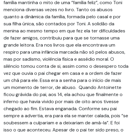
família mantinha o mito de uma “família feliz”, como Toni
menciona diversas vezes no livro. Tanto os abusos
quanto a dinâmica da família, formada pelo casal e por
sua filha única, são contados por Toni. A solidão da
menina ao mesmo tempo em que fez ela ter dificuldades
de fazer amigos, contribuiu para que se tornasse uma
grande leitora. Era nos livros que ela encontrava um
respiro para uma infância marcada não só pelos abusos,
mas por sadismo, violência física e assédio moral. O
silêncio tomou conta de si, assim como o desespero toda
vez que ouvia o pai chegar em casa e a ordem de fazer
um chá para ele. Essa era a senha para o início de mais
um momento de terror, de abuso. Quando Antoinette
ficou grávida do pai, aos 14, ela achou que finalmente o
inferno que havia vivido por mais de oito anos tivesse
chegado ao fim. Estava enganada. Conforme seu pai
sempre a advertia, era para ela se manter calada, pois “se
soubessem a culpariam e a deixariam de amá-la”. E foi
isso o que aconteceu. Apesar de o pai ter sido preso, o