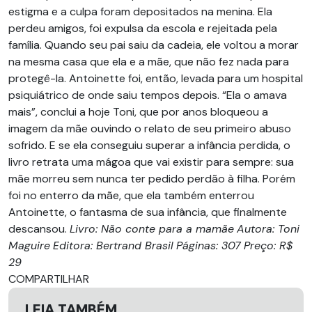
estigma e a culpa foram depositados na menina. Ela
perdeu amigos, foi expulsa da escola e rejeitada pela
família. Quando seu pai saiu da cadeia, ele voltou a morar
na mesma casa que ela e a mãe, que não fez nada para
protegê-la. Antoinette foi, então, levada para um hospital
psiquiátrico de onde saiu tempos depois. “Ela o amava
mais”, conclui a hoje Toni, que por anos bloqueou a
imagem da mãe ouvindo o relato de seu primeiro abuso
sofrido. E se ela conseguiu superar a infância perdida, o
livro retrata uma mágoa que vai existir para sempre: sua
mãe morreu sem nunca ter pedido perdão à filha. Porém
foi no enterro da mãe, que ela também enterrou
Antoinette, o fantasma de sua infância, que finalmente
descansou.
Livro: Não conte para a mamãe
Autora: Toni
Maguire
Editora: Bertrand Brasil
Páginas: 307
Preço: R$
29
COMPARTILHAR
LEIA TAMBÉM