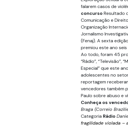
falarem casos de violê
concurso
Resultado d
Comunicação e Direito
Organização Internacio
Jornalismo Investigati
(Fenaj). A sexta ediç
premiou este ano seis
Ao todo, foram 45 proj
“Rádio”, “Televisão”, “
Especial” que este an
adolescentes no setor 
reportagem receberam
vencedores também pa
Paulo sobre abuso e vi
Conheça os venced
Braga (Correio Brazili
Categoria
Rádio
Danie
fragilidade violada –