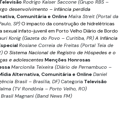
Televisão
Rodrigo Kaiser Saccone (Grupo RBS –
go desenvolvimento – infância perdida
nativa, Comunitária e Online
Maíra Streit (Portal da
aulo, SP)
O impacto da construção de hidrelétricas
ia sexual infato-juvenil em Porto Velho
Diário de Bordo
uri Konig (Gazeta do Povo – Curitiba, PR)
A Infância
Especial
Rosiane Correia de Freitas (Portal Teia de
R)
O Sistema Nacional de Registro de Hóspedes e o
nças e adolescentes
Menções Honrosas
essa
Marcionila Teixeira (Diário de Pernambuco –
Mídia Alternativa, Comunitária e Online
Daniel
ncia Brasil – Brasília, DF)
Categoria
Televisão
alma (TV Rondônia – Porto Velho, RO)
 Brasil Magnani (Band News FM)