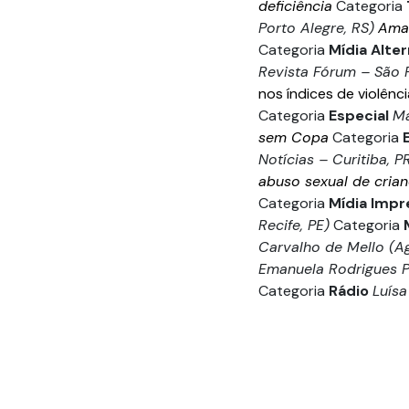
deficiência
Categoria
Porto Alegre, RS)
Amar
Categoria
Mídia Alter
Revista Fórum – São P
nos índices de violênc
Categoria
Especial
Ma
sem Copa
Categoria
Notícias – Curitiba, P
abuso sexual de cria
Categoria
Mídia Impr
Recife, PE)
Categoria
Carvalho de Mello (Agê
Emanuela Rodrigues P
Categoria
Rádio
Luísa