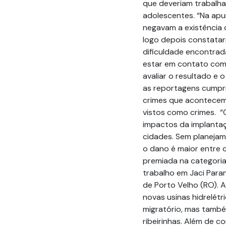
que deveriam trabalhar
adolescentes. “Na apu
negavam a existência 
logo depois constatarm
dificuldade encontrada
estar em contato com 
avaliar o resultado e 
as reportagens cumpri
crimes que acontecem
vistos como crimes. “
impactos da implantaç
cidades. Sem planejam
o dano é maior entre c
premiada na categoria 
trabalho em Jaci Paran
de Porto Velho (RO). 
novas usinas hidrelétr
migratório, mas també
ribeirinhas. Além de c