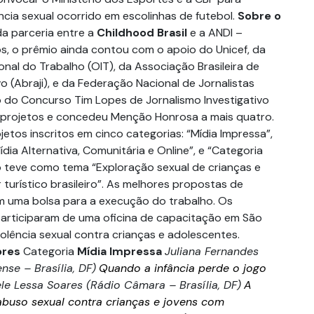
ncia sexual ocorrido em escolinhas de futebol.
Sobre o
a parceria entre a
Childhood Brasil
e a ANDI –
s, o prêmio ainda contou com o apoio do Unicef, da
nal do Trabalho (OIT), da Associação Brasileira de
vo (Abraji), e da Federação Nacional de Jornalistas
ão do Concurso Tim Lopes de Jornalismo Investigativo
 projetos e concedeu Menção Honrosa a mais quatro.
etos inscritos em cinco categorias: “Mídia Impressa”,
Mídia Alternativa, Comunitária e Online”, e “Categoria
o teve como tema “Exploração sexual de crianças e
turístico brasileiro”. As melhores propostas de
 uma bolsa para a execução do trabalho. Os
rticiparam de uma oficina de capacitação em São
olência sexual contra crianças e adolescentes.
ores
Categoria
Mídia Impressa
Juliana Fernandes
ense – Brasília, DF)
Quando a infância perde o jogo
le Lessa Soares (Rádio Câmara – Brasília, DF)
A
 abuso sexual contra crianças e jovens com