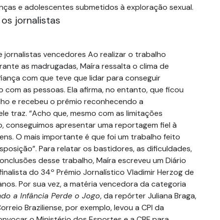
nças e adolescentes submetidos à exploração sexual.
os jornalistas
 e jornalistas vencedores Ao realizar o trabalho
ante as madrugadas, Maíra ressalta o clima de
iança com que teve que lidar para conseguir
 com as pessoas. Ela afirma, no entanto, que ficou
alho e recebeu o prêmio reconhecendo a
ele traz. “Acho que, mesmo com as limitações
, conseguimos apresentar uma reportagem fiel à
ens. O mais importante é que foi um trabalho feito
sposição”. Para relatar os bastidores, as dificuldades,
conclusões desse trabalho, Maíra escreveu um Diário
nalista do 34º Prêmio Jornalístico Vladimir Herzog de
anos. Por sua vez, a matéria vencedora da categoria
do a Infância Perde o Jogo
, da repórter Juliana Braga,
orreio Braziliense, por exemplo, levou a CPI da
onvocar o Ministério dos Esportes e a CBF para