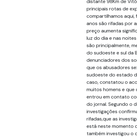
distante 98Km de Vitó
principais rotas de exp
compartilhamos aqui, f
anos são rifadas por a
preço aumenta signifi
luz do dia e nas noite
são principalmente, m
do sudoeste e sul da 
denunciadores dos sor
que os abusadores sex
sudoeste do estado da 
caso, constatou o ac
muitos homens e que o
entrou em contato co
do jornal. Segundo o de
investigações confir
rifadas,que as invest
está neste momento co
também investigou o ca