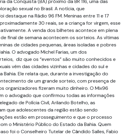
ria da Conquista (BA) próximo da BR 116, uma das
loração sexual no Brasil. A notícia, que
oi destaque na Rádio 96 FM. Meninas entre 11 e 17
proximadamente 30 reais, se a criança for virgem, esse
cativamente. A venda dos bilhetes acontece em plena
s de final de semana acontecem os sorteios. As vítimas
eninas de cidades pequenas, áreas isoladas e pobres
Bahia. O advogado Michel Farias, um dos
teios, diz que os “eventos” são muito conhecidos e
uais vêm das cidades vizinhas e cidades do sul e
Bahia. Ele relata que, durante a investigação do
ontecimento de um grande sorteio, com presença de
s organizadores fizeram muito dinheiro. O Mix96
m o advogado que confirmou todas as informações
legado de Polícia Civil, Arilando Botelho, as
mam que adolescentes da região estão sendo
igações estão em prosseguimento e que o processo
m o Ministério Público do Estado da Bahia. Quem
so foi o Conselheiro Tutelar de Cândido Salles, Fabio