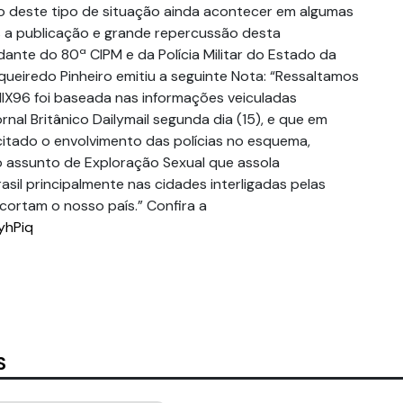
ato deste tipo de situação ainda acontecer em algumas
ós a publicação e grande repercussão desta
nte do 80ª CIPM e da Polícia Militar do Estado da
queiredo Pinheiro emitiu a seguinte Nota: “Ressaltamos
IX96 foi baseada nas informações veiculadas
nal Britânico Dailymail segunda dia (15), e que em
tado o envolvimento das polícias no esquema,
 assunto de Exploração Sexual que assola
sil principalmente nas cidades interligadas pelas
cortam o nosso país.” Confira a
5yhPiq
S