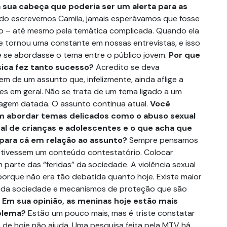
la sua cabeça que poderia ser um alerta para as
o escrevemos Camila, jamais esperávamos que fosse
o – até mesmo pela temática complicada. Quando ela
e tornou uma constante em nossas entrevistas, e isso
ue se abordasse o tema entre o público jovem.
Por que
ica fez tanto sucesso?
Acredito se deva
m de um assunto que, infelizmente, ainda aflige a
es em geral. Não se trata de um tema ligado a um
agem datada. O assunto continua atual.
Você
m abordar temas delicados como o abuso sexual
al de crianças e adolescentes e o que acha que
ara cá em relação ao assunto?
Sempre pensamos
 tivessem um conteúdo contestatório. Colocar
parte das “feridas” da sociedade. A violência sexual
 porque não era tão debatida quanto hoje. Existe maior
e da sociedade e mecanismos de proteção que são
.
Em sua opinião, as meninas hoje estão mais
blema?
Estão um pouco mais, mas é triste constatar
a de hoje não ajuda. Uma pesquisa feita pela MTV há