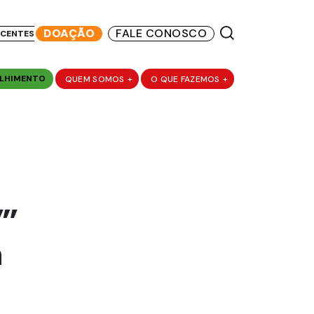
DOAÇÃO
FALE CONOSCO
SCENTES
LHIMENTO
QUEM SOMOS
+
O QUE FAZEMOS
+
”’
a