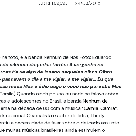
POR REDAÇÃO
24/03/2015
e na foto, e a banda Nenhum de Nós Foto: Eduardo
 do silêncio daquelas tardes A vergonha no
cas Havia algo de insano naqueles olhos Olhos
 passavam o dia a me vigiar, a me vigiar…
Eu que
uas mãos Mas o ódio cega e você não percebe Mas
 Camila) Quando ainda pouco ou nada se falava sobre
ças e adolescentes no Brasil, a banda
Nenhum de
tema na década de 80 com a música “
Camila, Camila
“,
ck nacional. O vocalista e autor da letra, Thedy
ntiu a necessidade de falar sobre o delicado assunto.
e muitas músicas brasileiras ainda estimulem o