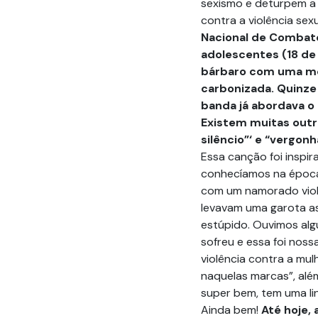
sexismo e deturpem a
contra a violência se
Nacional de Combate
adolescentes (18 de 
bárbaro com uma me
carbonizada. Quinze
banda já abordava o 
Existem muitas out
silêncio”‘ e “vergon
Essa canção foi inspi
conhecíamos na época,
com um namorado viol
levavam uma garota as
estúpido. Ouvimos alg
sofreu e essa foi noss
violência contra a mul
naquelas marcas”, além
super bem, tem uma li
Ainda bem!
Até hoje,