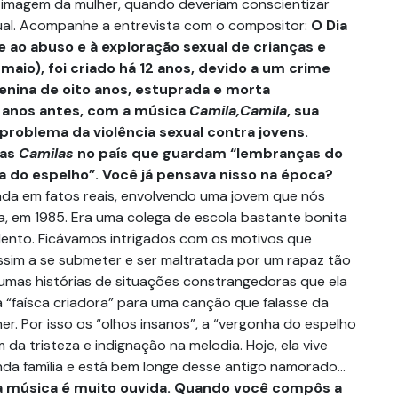
 imagem da mulher, quando deveriam conscientizar
xual. Acompanhe a entrevista com o compositor:
O Dia
 ao abuso e à exploração sexual de crianças e
maio), foi criado há 12 anos, devido a um crime
nina de oito anos, estuprada e morta
 anos antes, com a música
Camila,Camila
, sua
problema da violência sexual contra jovens.
ras
Camilas
no país que guardam “lembranças do
ha do espelho”. Você já pensava nisso na época?
rada em fatos reais, envolvendo uma jovem que nós
 em 1985. Era uma colega de escola bastante bonita
ento. Ficávamos intrigados com os motivos que
sim a se submeter e ser maltratada por um rapaz tão
umas histórias de situações constrangedoras que ela
a “faísca criadora” para uma canção que falasse da
her. Por isso os “olhos insanos”, a “vergonha do espelho
 da tristeza e indignação na melodia. Hoje, ela vive
nda família e está bem longe desse antigo namorado…
 a música é muito ouvida. Quando você compôs a