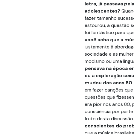
letra, já passava pe
adolescentes?
Quand
fazer tamanho sucess
estourou, a questão s
foi fantástico para q
você acha que a mús
justamente à abordage
sociedade e as mulher
modismo ou uma lingu
pensava na época e
ou a exploração sexu
mudou dos anos 80 p
em fazer canções que
questões que fizessem 
era pior nos anos 80,
consciência por part
fruto desta discussão
conscientes do pro
que a música brasileir